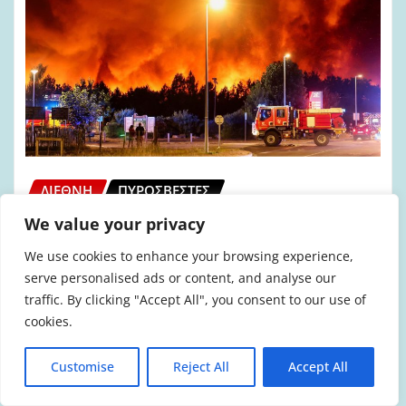
ΔΙΕΘΝΉ
ΠΥΡΟΣΒΈΣΤΕΣ
Γαλλία: Θάνατος δύο ακόμα
We value your privacy
πυροσβεστών
We use cookies to enhance your browsing experience,
serve personalised ads or content, and analyse our
admin
Ιούλ 25, 2026
0
traffic. By clicking "Accept All", you consent to our use of
cookies.
Τις εξαιρετικά δύσκολες συνθήκες, μέσα
στις οποίες οι πυροσβέστες καλούνται να
Customise
Reject All
Accept All
ανταποκριθούν στον κρίσιμο ρόλο τους,