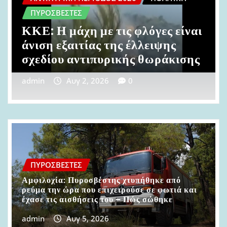
ΠΟΛΙΤΙΚΉ
Βοιωτία: Από σπινθήρες από
ανεμογεννήτριες ξεκίνησε η
πυρκαγιά
admin
Αυγ 2, 2026
0
ΠΥΡΟΣΒΈΣΤΕΣ
Αμφιλοχία: Πυροσβέστης χτυπήθηκε από
ρεύμα την ώρα που επιχειρούσε σε φωτιά και
έχασε τις αισθήσεις του – Πώς σώθηκε
admin
Αυγ 5, 2026