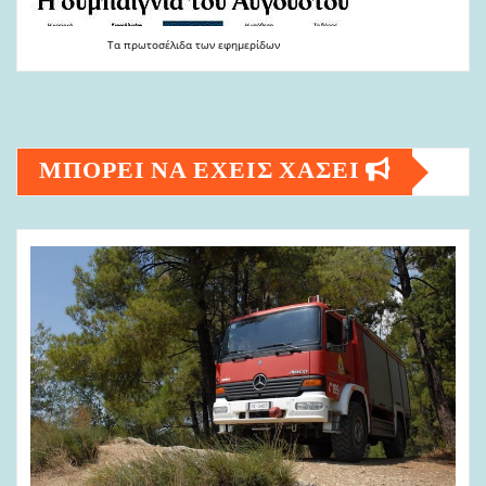
Τα
πρωτοσέλιδα
των
εφημερίδων
ΜΠΟΡΕΙ ΝΑ ΕΧΕΙΣ ΧΑΣΕΙ