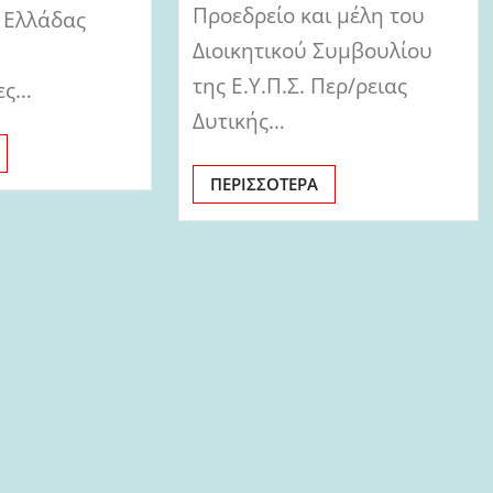
Προεδρείο και μέλη του
ς Ελλάδας
Διοικητικού Συμβουλίου
Η
της Ε.Υ.Π.Σ. Περ/ρειας
ες…
Δυτικής…
ΠΕΡΙΣΣΌΤΕΡΑ