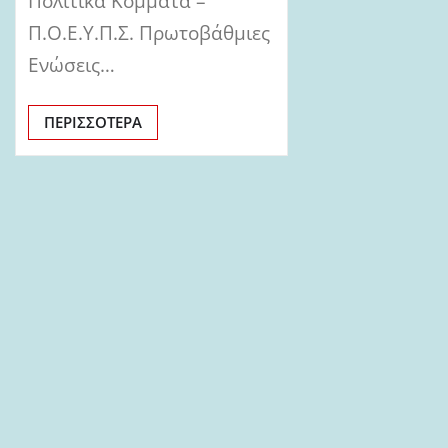
Πολιτικά Κόμματα –
Π.Ο.Ε.Υ.Π.Σ. Πρωτοβάθμιες
Ενώσεις…
ΠΕΡΙΣΣΌΤΕΡΑ