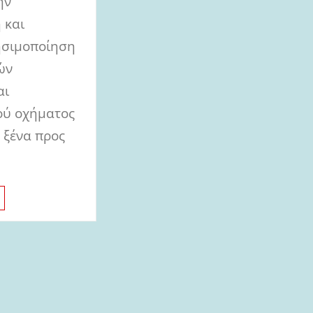
ην
 και
ησιμοποίηση
ών
αι
ού οχήματος
 ξένα προς