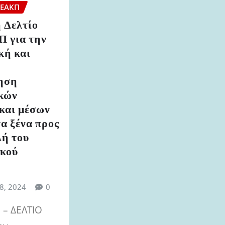
 ΕΑΚΠ
 Δελτίο
 για την
κή και
ηση
κών
και μέσων
α ξένα προς
λή του
κού
18, 2024
0
– ΔΕΛΤΙΟ