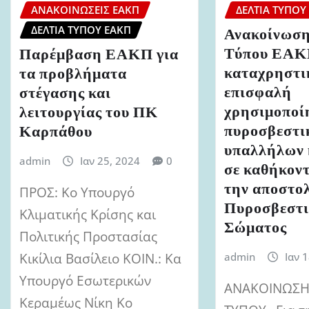
ΑΝΑΚΟΙΝΏΣΕΙΣ ΕΑΚΠ
ΔΕΛΤΊΑ ΤΎΠΟΥ
ΔΕΛΤΊΑ ΤΎΠΟΥ ΕΑΚΠ
Ανακοίνωση
Τύπου ΕΑΚΠ
Παρέμβαση ΕΑΚΠ για
καταχρηστι
τα προβλήματα
επισφαλή
στέγασης και
χρησιμοποί
λειτουργίας του ΠΚ
πυροσβεστι
Καρπάθου
υπαλλήλων 
admin
Ιαν 25, 2024
0
σε καθήκοντ
την αποστο
ΠΡΟΣ: Κο Υπουργό
Πυροσβεστι
Κλιματικής Κρίσης και
Σώματος
Πολιτικής Προστασίας
Κικίλια Βασίλειο ΚΟΙΝ.: Κα
admin
Ιαν 
Υπουργό Εσωτερικών
ΑΝΑΚΟΙΝΩΣΗ 
Κεραμέως Νίκη Κο