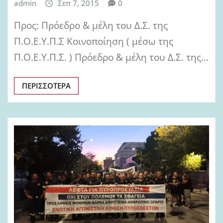
admin
Σεπ 7, 2015
0
Προς: Πρόεδρο & μέλη του Δ.Σ. της
Π.Ο.Ε.Υ.Π.Σ Κοινοποίηση ( μέσω της
Π.Ο.Ε.Υ.Π.Σ. ) Πρόεδρο & μέλη του Δ.Σ. της…
ΠΕΡΙΣΣΌΤΕΡΑ