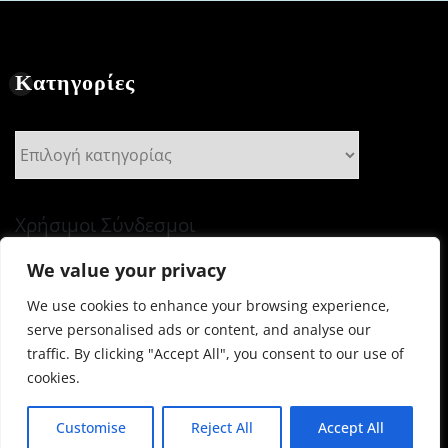
Κατηγορίες
Κατηγορίες
Χρήσιμοι Σύνδεσμοι
We value your privacy
We use cookies to enhance your browsing experience,
serve personalised ads or content, and analyse our
Πνευματικά Δικαιώματα © 2026 | Με την δύναμη του
traffic. By clicking "Accept All", you consent to our use of
WordPress
|
Newsio
από
ThemeArile
cookies.
ΧΡΗΣΙΜΟΙ
Ποια
Νομοθεσία
ΤΕΥΧΗ ΤΗΣ
Customise
Reject All
Accept All