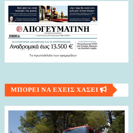
Τα
πρωτοσέλιδα
των
εφημερίδων
ΜΠΟΡΕΙ ΝΑ ΕΧΕΙΣ ΧΑΣΕΙ