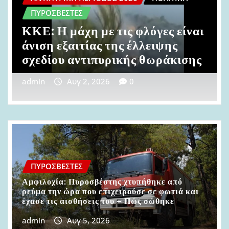
ΠΟΛΙΤΙΚΉ
Βοιωτία: Από σπινθήρες από
ανεμογεννήτριες ξεκίνησε η
πυρκαγιά
admin
Αυγ 2, 2026
0
ΠΥΡΟΣΒΈΣΤΕΣ
Αμφιλοχία: Πυροσβέστης χτυπήθηκε από
ρεύμα την ώρα που επιχειρούσε σε φωτιά και
έχασε τις αισθήσεις του – Πώς σώθηκε
admin
Αυγ 5, 2026