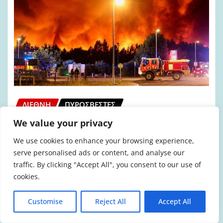
ΔΙΕΘΝΉ
ΠΥΡΟΣΒΈΣΤΕΣ
Γαλλία: Θάνατος δύο ακόμα
We value your privacy
πυροσβεστών
We use cookies to enhance your browsing experience,
serve personalised ads or content, and analyse our
admin
Ιούλ 25, 2026
0
traffic. By clicking "Accept All", you consent to our use of
cookies.
Τις εξαιρετικά δύσκολες συνθήκες, μέσα
στις οποίες οι πυροσβέστες καλούνται να
Customise
Reject All
Accept All
ανταποκριθούν στον κρίσιμο ρόλο τους,