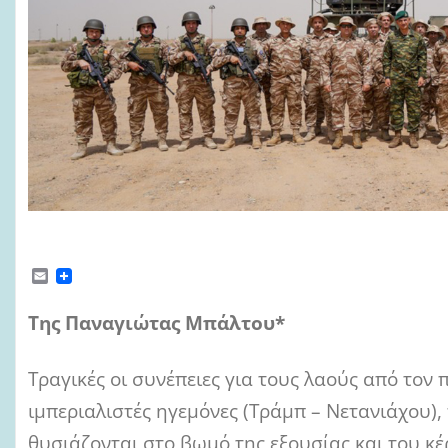
E
m
a
Της Παναγιώτας Μπάλτου*
i
l
Τραγικές οι συνέπειες για τους λαούς από τον
ιμπεριαλιστές ηγεμόνες (Τράμπ – Νετανιάχου),
θυσιάζονται στο βωμό της εξουσίας και του κέ