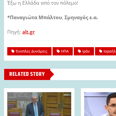
Έξω η Ελλάδα από τον πόλεμο!
*Παναγιώτα Μπάλτου
,
Σμηναγός ε.α.
Πηγή:
alt.gr
Ένοπλες Δυνάμεις
ΗΠΑ
Ιράν
Ισραήλ
RELATED STORY