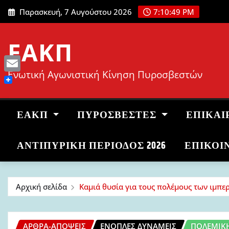
Μετάβαση
Παρασκευή, 7 Αυγούστου 2026
7:10:50 PM
στο
περιεχόμενο
ΕΑΚΠ
Ενωτική Αγωνιστική Κίνηση Πυροσβεστών
Email
ΕΑΚΠ
ΠΥΡΟΣΒΈΣΤΕΣ
ΕΠΙΚΑΙ
ΑΝΤΙΠΥΡΙΚΉ ΠΕΡΊΟΔΟΣ 2026
ΕΠΙΚΟΙ
Αρχική σελίδα
Καμιά θυσία για τους πολέμους των ιμπε
ΆΡΘΡΑ-ΑΠΌΨΕΙΣ
ΈΝΟΠΛΕΣ ΔΥΝΆΜΕΙΣ
ΠΟΛΕΜΙΚ