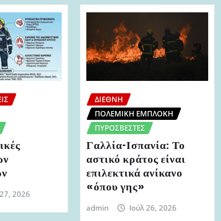
ΙΣ
ΔΙΕΘΝΉ
ΠΟΛΕΜΙΚΉ ΕΜΠΛΟΚΉ
ΠΥΡΟΣΒΈΣΤΕΣ
ικές
Γαλλία-Ισπανία: Το
ων
αστικό κράτος είναι
ών
επιλεκτικά ανίκανο
«όπου γης»
 27, 2026
admin
Ιούλ 26, 2026