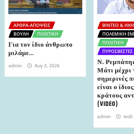
ΆΡΘΡΑ-ΑΠΌΨΕΙΣ
ΒΊΝΤΕΟ & ΗΧΗ
ΒΟΥΛΉ
ΠΟΛΙΤΙΚΉ
ΠΟΛΕΜΙΚΉ Ε
ΠΟΛΙΤΙΚΉ
Για τον ίδιο άνθρωπο
μιλάμε…
ΠΥΡΟΣΒΈΣΤΕΣ
Ν. Ρεμπάπης
admin
Αυγ 3, 2026
Μάτι μέχρι 
σημερινές π
είναι ο ίδιο
κράτους αν
(VIDEO)
admin
Ιούλ