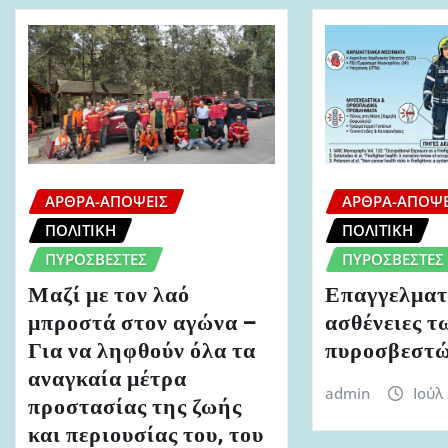
ΆΡΘΡΑ-ΑΠΌΨΕΙΣ
ΆΡΘΡΑ-ΑΠΌΨΕ
ΠΟΛΙΤΙΚΉ
ΠΟΛΙΤΙΚΉ
ΠΥΡΟΣΒΈΣΤΕΣ
ΠΥΡΟΣΒΈΣΤΕΣ
Μαζί με τον λαό
Επαγγελματ
μπροστά στον αγώνα –
ασθένειες τ
Για να ληφθούν όλα τα
πυροσβεστ
αναγκαία μέτρα
admin
Ιούλ
προστασίας της ζωής
και περιουσίας του, του