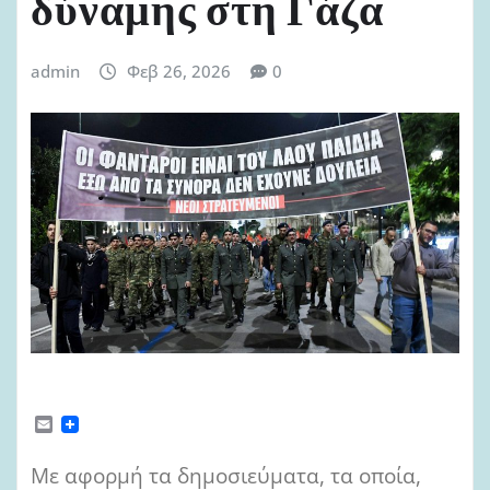
δύναμης στη Γάζα
admin
Φεβ 26, 2026
0
E
m
a
Με αφορμή τα δημοσιεύματα, τα οποία,
i