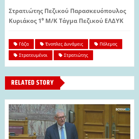
Στρατιώτης Πεζικού Παρασκευόπουλος
Κυριάκος 1⁰ Μ/Κ Τάγμα Πεζικού ΕΛΔΥΚ
Γάζα
Ένοπλες Δυνάμεις
Πόλεμος
Στρατευμένοι
Στρατιώτης
RELATED STORY