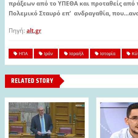
πράξεων από το ΥΠΕΘΑ και προταθείς από τ
Πολεμικό Σταυρό επ’ ανδραγαθία, που…ανα
Πηγή:
alt.gr
ΗΠΑ
Ιράν
Ισραήλ
Ιστορία
Κύ
RELATED STORY