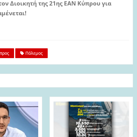
ον Διοικητή της 21ης ΕΑΝ Κύπρου για
μένεται!
προς
Πόλεμος