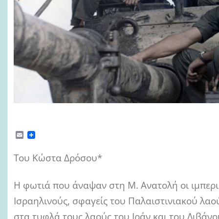
E
m
a
Του Κώστα Δρόσου*
i
l
Η φωτιά που άναψαν στη Μ. Ανατολή οι ιμπερι
Ισραηλινούς, σφαγείς του Παλαιστινιακού λαο
στα τυφλά τους λαούς του Ιράν και του Λιβάν