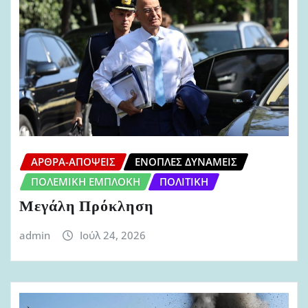
ΆΡΘΡΑ-ΑΠΌΨΕΙΣ
ΈΝΟΠΛΕΣ ΔΥΝΆΜΕΙΣ
ΠΟΛΕΜΙΚΉ ΕΜΠΛΟΚΉ
ΠΟΛΙΤΙΚΉ
Μεγάλη Πρόκληση
admin
Ιούλ 24, 2026