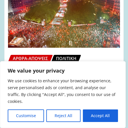
ΆΡΘΡΑ-ΑΠΌΨΕΙΣ
ΠΟΛΙΤΙΚΉ
Με όπλο την Απόφαση της ΚΕ
We value your privacy
αξιοποιούμε όλες τις δυνατότητες,
We use cookies to enhance your browsing experience,
σαρώνουμε όλα τα εμπόδια, ρίχνουμε
serve personalised ads or content, and analyse our
όλες μας τις δυνάμεις στη μάχη της
traffic. By clicking "Accept All", you consent to our use of
ισχυροποίησης του ΚΚΕ
cookies.
admin
Ιούν 15, 2026
Customise
Reject All
Accept All