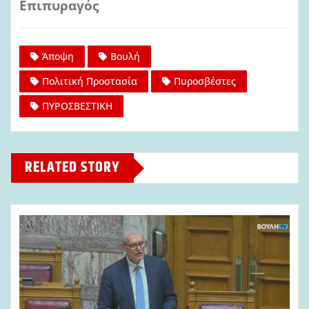
Επιπυραγός
Άποψη
Βουλή
Πολιτική Προστασία
Πυροσβέστες
ΠΥΡΟΣΒΕΣΤΙΚΗ
RELATED STORY