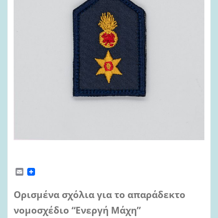
E
m
a
Ορισμένα σχόλια για το απαράδεκτο
i
l
νομοσχέδιο “Ενεργή Μάχη”