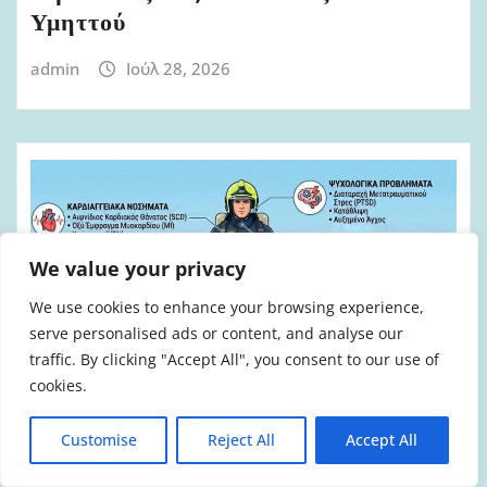
Υμηττού
admin
Ιούλ 28, 2026
We value your privacy
We use cookies to enhance your browsing experience,
serve personalised ads or content, and analyse our
traffic. By clicking "Accept All", you consent to our use of
cookies.
ΆΡΘΡΑ-ΑΠΌΨΕΙΣ
ΠΟΛΙΤΙΚΉ
Customise
Reject All
Accept All
ΠΥΡΟΣΒΈΣΤΕΣ