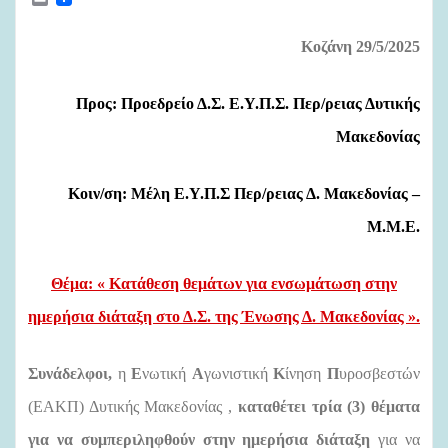
m
a
i
Κοζάνη 29/5/2025
l
Προς: Προεδρείο Δ.Σ. Ε.Υ.Π.Σ. Περ/ρειας Δυτικής
Μακεδονίας
Κοιν/ση: Μέλη Ε.Υ.Π.Σ Περ/ρειας Δ. Μακεδονίας –
Μ.Μ.Ε.
Θέμα:
« Κατάθεση θεμάτων για ενσωμάτωση στην
ημερήσια διάταξη στο Δ.Σ. της Ένωσης Δ. Μακεδονίας ».
Συνάδελφοι,
η
Ε
νωτική
Α
γωνιστική
Κ
ίνηση
Π
υροσβεστών
(ΕΑΚΠ) Δυτικής Μακεδονίας ,
καταθέτει τρία (3) θέματα
για να συμπεριληφθούν στην ημερήσια διάταξη
για να