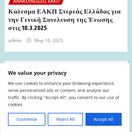
ΑΝΑΚΟΙΝΏΣΕΙΣ ΕΑΚΠ
Καλεσμα ΕΑΚΠ Στερεάς Ελλάδας για
την Γενική Συνελευση της Ένωσης
στις 10.3.2025
admin
Μαρ 10, 2025
We value your privacy
ΑΝΑΚΟΙΝΏΣΕΙΣ ΕΑΚΠ
We use cookies to enhance your browsing experience,
Ανακοίνωση Απάντηση ΕΑΚΠ
serve personalised ads or content, and analyse our
Ηπείρου στο προεδρείο του σωματείου
traffic. By clicking "Accept All", you consent to our use of
cookies.
admin
Δεκ 4, 2024
Customise
Reject All
Accept All