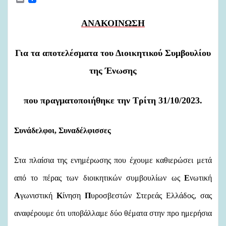
m
a
i
ΑΝΑΚΟΙΝΩΣΗ
l
Για τα αποτελέσματα του Διοικητικού Συμβουλίου
της Ένωσης
που πραγματοποιήθηκε την Τρίτη 31/10/2023
.
Συνάδελφοι, Συναδέλφισσες
Στα πλαίσια της ενημέρωσης που έχουμε καθιερώσει
μετά
από το πέρας των διοικητικών συμβουλίων
ως
Ε
νωτική
Α
γωνιστική
Κ
ίνηση
Π
υροσβεστών Στερεάς Ελλάδος, σας
αναφέρουμε ότι
υποβάλλαμε δύο θέματα στην προ ημερήσια