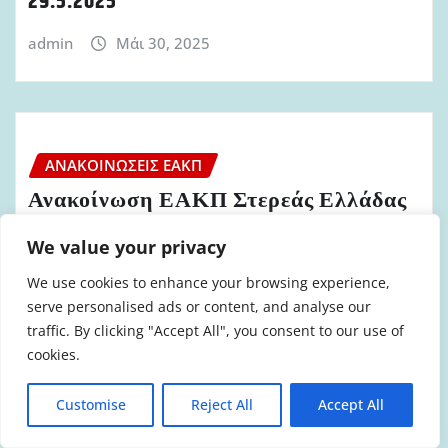
29.5.2025
admin
Μάι 30, 2025
ΑΝΑΚΟΙΝΏΣΕΙΣ ΕΑΚΠ
Ανακοίνωση ΕΑΚΠ Στερεάς Ελλάδας
για τα αποτελεσματα του ΔΣ του
We value your privacy
σωματείου στις 22.5.2025
We use cookies to enhance your browsing experience,
admin
Μάι 25, 2025
serve personalised ads or content, and analyse our
traffic. By clicking "Accept All", you consent to our use of
cookies.
Customise
Reject All
Accept All
ΑΝΑΚΟΙΝΏΣΕΙΣ ΕΑΚΠ