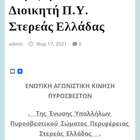
Διοικητή Π.Υ.
Στερεάς Ελλάδας
admin
Μαρ 17, 2021
0
E
m
a
ΕΝΩΤΙΚΗ ΑΓΩΝΙΣΤΙΚΗ ΚΙΝΗΣΗ
i
l
ΠΥΡΟΣΒΕΣΤΩΝ
. Της Ένωσης Υπαλλήλων
Πυροσβεστικού Σώματος Περιφέρειας
Στερεάς Ελλάδας .