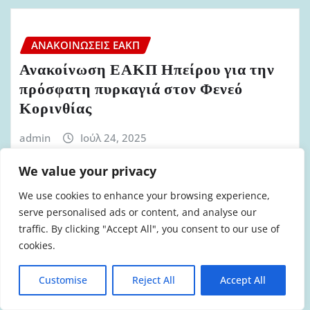
ΑΝΑΚΟΙΝΏΣΕΙΣ ΕΑΚΠ
Ανακοίνωση ΕΑΚΠ Ηπείρου για την
πρόσφατη πυρκαγιά στον Φενεό
Κορινθίας
admin
Ιούλ 24, 2025
We value your privacy
We use cookies to enhance your browsing experience,
serve personalised ads or content, and analyse our
ΑΝΑΚΟΙΝΏΣΕΙΣ ΕΑΚΠ
traffic. By clicking "Accept All", you consent to our use of
Ανακοίνωηση ΕΑΚΠ Ηπείρου για την
cookies.
πυρκαγιά στην Χίο
Customise
Reject All
Accept All
admin
Ιούλ 3, 2025