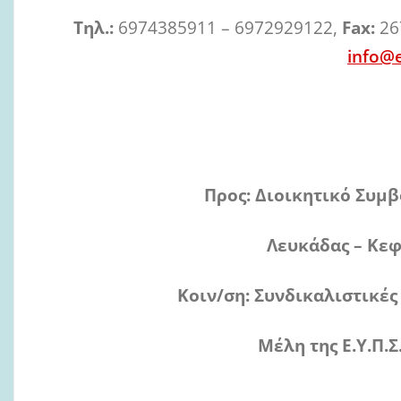
Τηλ
.:
6974385911 – 6972929122,
Fax:
26
info@
Πάτ
Προς: Διοικητικό Συμβούλιο Ε.Υ.
Λευκάδας – Κεφαλληνίας
Κοιν/ση: Συνδικαλιστικές Πα
Μέλη της Ε.Υ.Π.Σ. Δυτικ