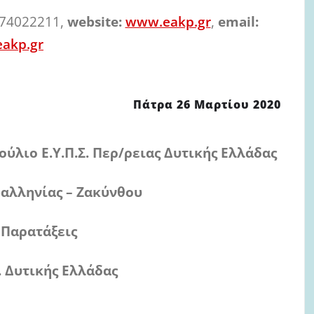
74022211,
website:
www.eakp.gr
,
email:
eakp.gr
ρα
26 Μαρτίου 2020
Π.Σ. Περ/ρειας Δυτικής Ελλάδας
 – Ζακύνθου
ρατάξεις
ής Ελλάδας