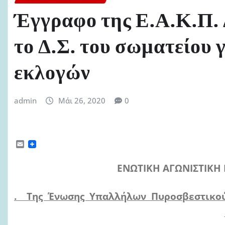
Έγγραφο της Ε.Α.Κ.Π. 
το Δ.Σ. του σωματείου 
εκλογών
admin
Μάι 26, 2020
0
E
m
a
ΕΝΩΤΙΚΗ ΑΓΩΝΙΣΤΙΚΗ
i
l
. Της Ένωσης Υπαλλήλων Πυροσβεστικο