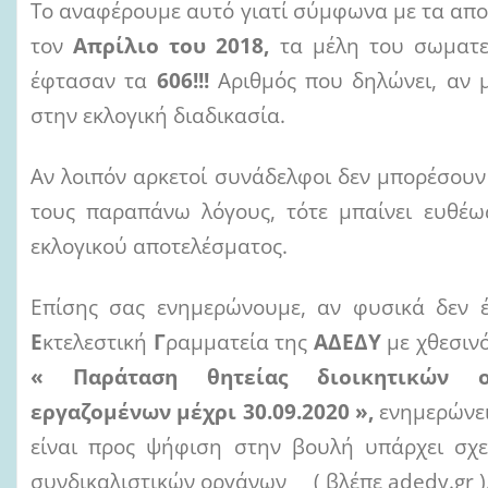
Το αναφέρουμε αυτό γιατί σύμφωνα με τα απο
τον
Απρίλιο του 2018,
τα μέλη του σωματεί
έφτασαν τα
606!!!
Αριθμός που δηλώνει, αν 
στην εκλογική διαδικασία.
Αν λοιπόν αρκετοί συνάδελφοι δεν μπορέσουν
τους παραπάνω λόγους, τότε μπαίνει ευθέω
εκλογικού αποτελέσματος.
Επίσης σας ενημερώνουμε, αν φυσικά δεν έ
Ε
κτελεστική
Γ
ραμματεία της
ΑΔΕΔΥ
με χθεσινό
« Παράταση θητείας διοικητικών ο
εργαζομένων μέχρι 30.09.2020
»,
ενημερώνει
είναι προς ψήφιση στην βουλή υπάρχει σχε
συνδικαλιστικών οργάνων ( βλέπε adedy.gr )