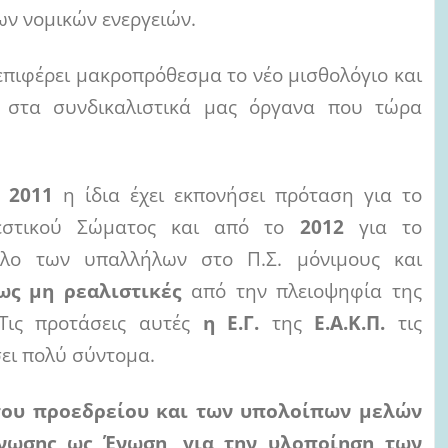
ων νομικών ενεργειών.
επιφέρει μακροπρόθεσμα το νέο μισθολόγιο και
ν στα συνδικαλιστικά μας όργανα που τώρα
ο
2011
η ίδια έχει εκπονήσει πρόταση για το
στικού Σώματος και από το
2012
για το
ολο των υπαλλήλων στο Π.Σ. μόνιμους και
ως μη ρεαλιστικές
από την πλειοψηφία της
 Τις προτάσεις αυτές
η Ε.Γ.
της
Ε.Α.Κ.Π.
τις
σει πολύ σύντομα.
του προεδρείου και των υπολοίπων μελών
νωσης ως Ένωση, για την υλοποίηση των