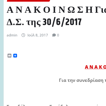
Α Ν Α Κ Ο Ι Ν Ω Σ Η Γι
Δ.Σ. της 30/6/2017
admin
Ιούλ 8, 2017
0
E
m
a
Α Ν Α Κ Ο
i
l
Για την συνεδρίαση τ