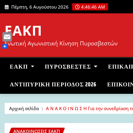
Μετάβαση
Πέμπτη, 6 Αυγούστου 2026
4:46:47 AM
στο
περιεχόμενο
ΕΑΚΠ
Ενωτική Αγωνιστική Κίνηση Πυροσβεστών
Email
ΕΑΚΠ
ΠΥΡΟΣΒΈΣΤΕΣ
ΕΠΙΚΑΙ
ΑΝΤΙΠΥΡΙΚΉ ΠΕΡΊΟΔΟΣ 2026
ΕΠΙΚΟΙ
Αρχική σελίδα
Α Ν Α Κ Ο Ι Ν Ω Σ Η Για την συνεδρίαση τ
ΑΝΑΚΟΙΝΏΣΕΙΣ ΕΑΚΠ