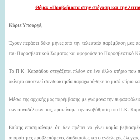
Θέμα: «Προβλήματα στην στέγαση και την λειτ
Κύριε Υπουργέ
,
Έχουν περάσει δέκα
μήνες από την τελευταία παρέμβαση μας
π
του Πυροσβεστικού Σώματος και αφορούσε το Πυροσβεστικό
Κλ
Το Π.Κ. Καρπάθου στεγάζεται πλέον
σε ένα
άλλο κτήριο που 
ακίνητο αποτελεί συνιδιοκτησία παραχωρήθηκε
το μισό κτίριο κ
Μέσω της αρχικής μας παρέμβασης με γνώμονα την πυρασφάλεια
των συναδέλφων μας,
προτείναμε
την
αναβάθμιση του
Π.Κ. Καρ
Επίσης
επισημαίναμε ότι δεν πρέπει
να
γίνει καμία βεβιασμ
απαραίτητες προβλεπόμενες διαδικασίες και ο ενδελεχής έλεγχος 