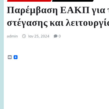
Παρέμβαση ΕΑΚΠ για 
στέγασης και λειτουργ
admin
Ιαν 25, 2024
0
E
m
a
i
l