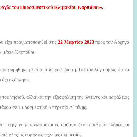
ουργία του Πυροσβεστικού Κλιμακίου
Καρπάθου».
ου είχε πραγματοποιηθεί στις
22 Μαρτίου 2023
προς τον Αρχηγό
ιμάκιο
Καρπάθου.
παραχωρήθηκε μετά από δωρεά ιδιώτη. Για
τον λόγο όμως ότι το
αι όχι ολόκληρο.
 του νησιού,
αλλά και την εξασφάλιση της υγιεινής και ασφάλειας
πάθου σε Πυροσβεστική
Υπηρεσία
Δ΄ τάξης.
ένη ενέργεια μετεγκατάστασης εφόσον δεν τηρηθούν πλήρως οι
από όλες τις αρμόδιες τεχνικές υπηρεσίες.