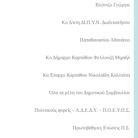
Βλόντζο Γεώργιο
Κο Δ/κτη ΔΙ.Π.Υ.Ν. Δωδεκανήσου
Παπαθανασίου Αθανάσιο
Κο Δήμαρχο Καρπάθου Φελλουζή Μιχαήλ
Κα Έπαρχο Καρπάθου Νικολαΐδη Καλλιόπη
Όλα τα μέλη του Δημοτικού Συμβουλίου
Πολιτικούς φορείς – Α.Δ.Ε.Δ.Υ. – Π.Ο.Ε.Υ.Π.Σ.
Πρωτοβάθμιες Ενώσεις Π.Σ.