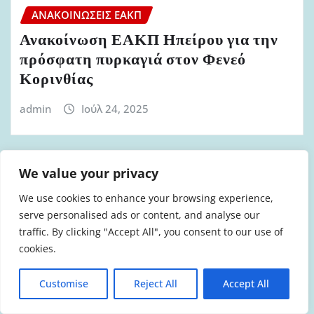
ΑΝΑΚΟΙΝΏΣΕΙΣ ΕΑΚΠ
Ανακοίνωση ΕΑΚΠ Ηπείρου για την
πρόσφατη πυρκαγιά στον Φενεό
Κορινθίας
admin
Ιούλ 24, 2025
We value your privacy
ΑΝΑΚΟΙΝΏΣΕΙΣ ΕΑΚΠ
We use cookies to enhance your browsing experience,
Ανακοίνωηση ΕΑΚΠ Ηπείρου για την
serve personalised ads or content, and analyse our
traffic. By clicking "Accept All", you consent to our use of
πυρκαγιά στην Χίο
cookies.
admin
Ιούλ 3, 2025
Customise
Reject All
Accept All