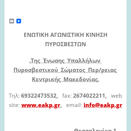
E
m
a
ΕΝΩΤΙΚΗ ΑΓΩΝΙΣΤΙΚΗ ΚΙΝΗΣΗ
i
l
ΠΥΡΟΣΒΕΣΤΩΝ
.Της Ένωσης Υπαλλήλων
Πυροσβεστικού Σώματος Περ/ρειας
Κεντρικής Μακεδονίας.
Τηλ:
69322473532,
fax:
2674022211,
web
site:
www.eakp.gr
,
email:
info@eakp.gr
Θεσσαλονίκη 1