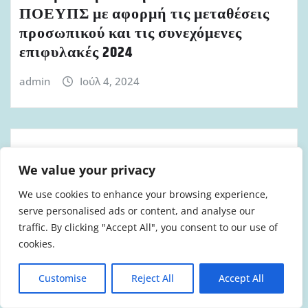
ΠΟΕΥΠΣ με αφορμή τις μεταθέσεις
προσωπικού και τις συνεχόμενες
επιφυλακές 2024
admin
Ιούλ 4, 2024
ΔΕΛΤΊΑ ΤΎΠΟΥ ΕΑΚΠ
We value your privacy
ΕΑΚΠ Ανακοίνωση συμπαράστασης
We use cookies to enhance your browsing experience,
στον αγώνα των εργαζομένων της
serve personalised ads or content, and analyse our
ΛΑΡΚΟ 19.6.2024
traffic. By clicking "Accept All", you consent to our use of
cookies.
admin
Ιούν 19, 2024
Customise
Reject All
Accept All