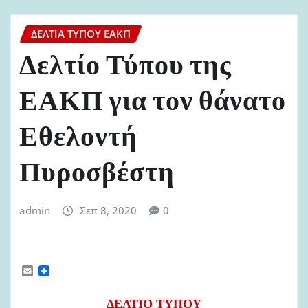
ΔΕΛΤΊΑ ΤΎΠΟΥ ΕΑΚΠ
Δελτίο Τύπου της
ΕΑΚΠ για τον θάνατο
Εθελοντή
Πυροσβέστη
admin
Σεπ 8, 2020
0
E
m
a
i
ΔΕΛΤΙΟ ΤΥΠΟΥ