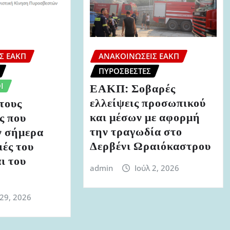
Σ ΕΑΚΠ
ΑΝΑΚΟΙΝΏΣΕΙΣ ΕΑΚΠ
ΠΥΡΟΣΒΈΣΤΕΣ
Ι
ΕΑΚΠ: Σοβαρές
ελλείψεις προσωπικού
τους
και μέσων με αφορμή
ς που
την τραγωδία στο
 σήμερα
Δερβένι Ωραιόκαστρου
ιές του
ι του
admin
Ιούλ 2, 2026
 29, 2026