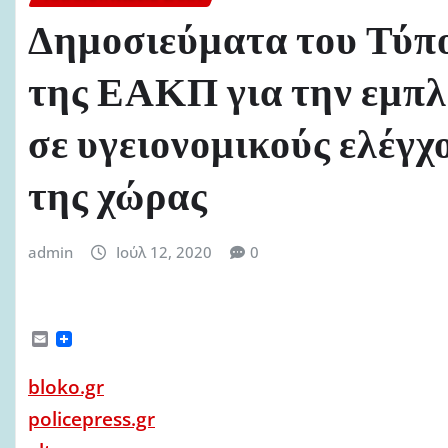
Δημοσιεύματα του Τύπο
της ΕΑΚΠ για την εμπ
σε υγειονομικούς ελέγχ
της χώρας
admin
Ιούλ 12, 2020
0
E
m
a
bloko.gr
i
l
policepress.gr