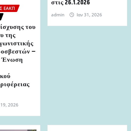
στις 26.1.2026
Σ ΕΑΚΠ
admin
Ιαν 31, 2026
ίσχυσης του
υ της
γωνιστικής
ροσβεστών –
 Ένωση
κού
ριφέρειας
19, 2026