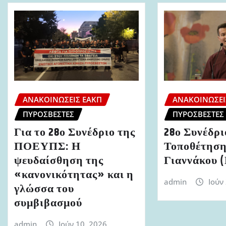
ΑΝΑΚΟΙΝΏΣΕΙΣ ΕΑΚΠ
ΑΝΑΚΟΙΝΏΣΕΙ
ΠΥΡΟΣΒΈΣΤΕΣ
ΠΥΡΟΣΒΈΣΤΕΣ
Για το 28ο Συνέδριο της
28ο Συνέδ
ΠΟΕΥΠΣ: Η
Τοποθέτηση
ψευδαίσθηση της
Γιαννάκου
«κανονικότητας» και η
admin
Ιούν
γλώσσα του
συμβιβασμού
admin
Ιούν 10, 2026