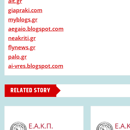
alt.gr
giapraki.com
myblogs.gr
aegaio.blogspot.com
neakriti.gr
flynews.gr
palo.gr
ai-vres.blogspot.com
RELATED STORY