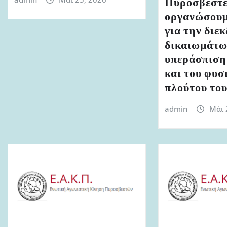
Πυροσβέστε
οργανώσουμ
για την διε
δικαιωμάτων
υπεράσπιση
και του φυσ
πλούτου το
admin
Μάι 