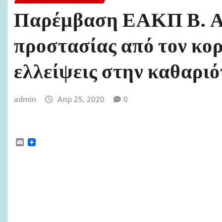
Παρέμβαση ΕΑΚΠ Β. Αι
προστασίας από τον κορ
ελλείψεις στην καθαρι
admin
Απρ 25, 2020
0
E
m
a
i
l