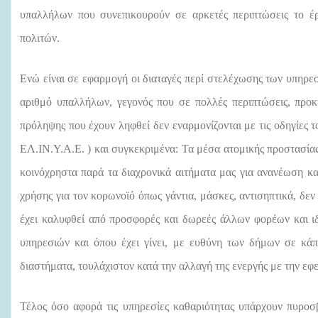
υπαλλήλων που συνεπικουρούν σε αρκετές περιπτώσεις το έ
πολιτών.
Ενώ είναι σε εφαρμογή οι διαταγές περί στελέχωσης των υπηρε
αριθμό υπαλλήλων, γεγονός που σε πολλές περιπτώσεις, προκ
πρόληψης που έχουν ληφθεί δεν εναρμονίζονται με τις οδηγίες τ
ΕΛ.ΙΝ.Υ.Α.Ε. ) και συγκεκριμένα: Τα μέσα ατομικής προστασί
κοινόχρηστα παρά τα διαχρονικά αιτήματα μας για ανανέωση κ
χρήσης για τον κορωνοϊό όπως γάντια, μάσκες, αντισηπτικά, δε
έχει καλυφθεί από προσφορές και δωρεές άλλων φορέων και ι
υπηρεσιών και όπου έχει γίνει, με ευθύνη των δήμων σε κάπο
διαστήματα, τουλάχιστον κατά την αλλαγή της ενεργής με την εφ
Τέλος όσο αφορά τις υπηρεσίες καθαριότητας υπάρχουν πυροσβ