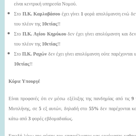
είναι κεντρική υπηρεσία Νομού.
Στο
Π.Κ. Καρλοβάσου
έχει γίνει
1
φορά απολύμανση ενώ δεν 
του πλέον της
10ετίας
!!
Στο
Π.Κ. Αγίου Κηρύκου
δεν έχει γίνει απολύμανση και δεν
του πλέον της
10ετίας
!!
Στο
Π.Κ. Ραχών
δεν έχει γίνει απολύμανση ούτε παρέχονται υ
10ετίας
!!
Κύριε Υπουργέ
Είναι προφανές ότι εν μέσω εξέλιξης της πανδημίας από τις
9
Μυτιλήνης, σε
5
εξ αυτών, δηλαδή στο
55%
δεν παρέχονται κ
κάτω από
3
φορές εβδομαδιαίως.
Επειδή λόγω της φύσης του επαγγέλματος μας ερχόμαστε καθημ