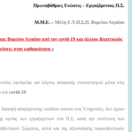
Πρωτοβάθμιες Ενώσεις – Εργαζόμενους Π.Σ.
Μ.Μ.Ε. –
Μέλη Ε.Υ.Π.Σ.Π. Βορείου Αιγαίου
ιας Βορείου Αιγαίου από τον
covid-19 και άλλους βλαπτικούς
είψεις στην καθαριότητα »
εστώς εφεδρείας για λόγους αποφυγής συνωστισμού μέσα στις
υ ιού
covid-19
.
αι διαταγή απαγόρευσης εισόδου κοινού στις Υπηρεσίες, δεν έχουν
ης υγείας των εργαζομένων στο Π.Σ. κατά την εκτέλεση των
σβεστικού Σώματος, αλλά και της αξιοποίησης πυροσβεστικών