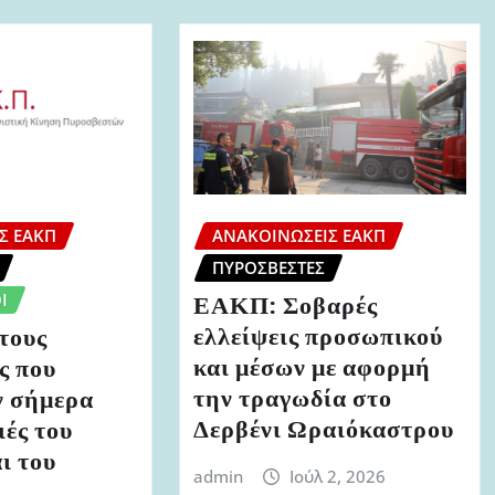
Σ ΕΑΚΠ
ΑΝΑΚΟΙΝΏΣΕΙΣ ΕΑΚΠ
ΠΥΡΟΣΒΈΣΤΕΣ
Ι
ΕΑΚΠ: Σοβαρές
ελλείψεις προσωπικού
τους
και μέσων με αφορμή
ς που
την τραγωδία στο
 σήμερα
Δερβένι Ωραιόκαστρου
ιές του
ι του
admin
Ιούλ 2, 2026