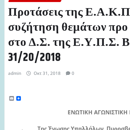
Προτάσεις της Ε.Α.Κ.Π.
συζήτηση θεμάτων προ
στο Δ.Σ. της Ε.Υ.Π.Σ. 
31/20/2018
admin
Οκτ 31, 2018
0
E
m
a
ΕΝΩΤΙΚΗ ΑΓΩΝΙΣΤΙΚΗ
i
l
. Της Ένωσης Υπαλλήλων Πυροσβεσ