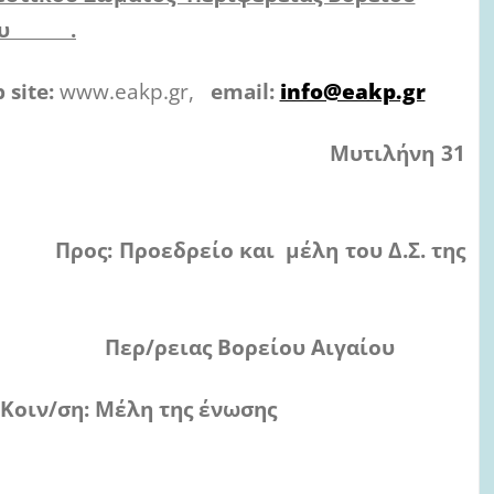
ίου .
site:
www.eakp.gr,
email:
info@eakp.gr
Μυτιλήνη 31
ι μέλη του Δ.Σ. της
είου Αιγαίου
ης ένωσης