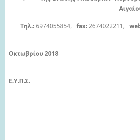
Αιγα
Τηλ
.:
6974055854,
fax:
2674022211,
web 
Οκτωβρίου 2018
Προς: Προεδρείο κα
Ε.Υ.Π.Σ.
Περ/ρειας Βορ
Κοιν/ση: Μέλη τ