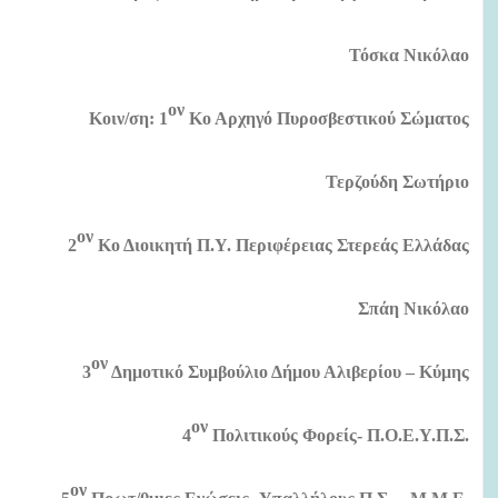
Τόσκα Νικόλαο
ον
Κοιν/ση: 1
Κο Αρχηγό Πυροσβεστικού Σώματος
Τερζούδη Σωτήριο
ον
2
Κο Διοικητή Π.Υ. Περιφέρειας Στερεάς Ελλάδας
Σπάη Νικόλαο
ον
3
Δημοτικό Συμβούλιο Δήμου Αλιβερίου – Κύμης
ον
4
Πολιτικούς Φορείς- Π.Ο.Ε.Υ.Π.Σ.
ον