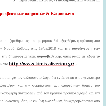
5
Πρωτ/θμιες Ενώσεις -Υπαλλήλους Π.Σ. – Μ.Μ.Ε.
ροσβεστικών υπηρεσιών & Κλιμακίων
»
ου, συζητήθηκε ως προ ημερήσιας διάταξης θέμα, η πρόταση που
ν Νομού Εύβοιας στις 19/03/2018 για
την συγχώνευση των
 την δημιουργία νέας πυροσβεστικής υπηρεσίας με έδρα το
http://www.kimis-aliveriou.gr/
ου στο
).
τομία, για τον απλούστατο λόγο ότι εντάσσεται στον γενικότερο
ουλάχιστον, για την συρρίκνωση των υπαρχόντων δομών του
ικονόμηση πιστώσεων από τον κρατικό προϋπολογισμό και την
σε εθελοντική βάση με ευθύνη των δήμων, όπως προβλέπονται από