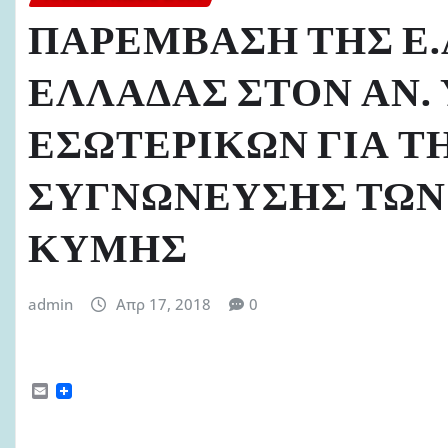
ΠΑΡΕΜΒΑΣΗ ΤΗΣ Ε.Α
ΕΛΛΑΔΑΣ ΣΤΟΝ ΑΝ.
ΕΣΩΤΕΡΙΚΩΝ ΓΙΑ Τ
ΣΥΓΝΩΝΕΥΣΗΣ ΤΩΝ Π
ΚΥΜΗΣ
admin
Απρ 17, 2018
0
E
m
a
i