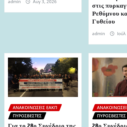
admin
Αυγ 3, 2026
στις πυρκαγ
Ρεθύμνου κα
Γυθείου
admin
Ιούλ
ΑΝΑΚΟΙΝΏΣΕΙΣ ΕΑΚΠ
ΑΝΑΚΟΙΝΏΣΕΙ
ΠΥΡΟΣΒΈΣΤΕΣ
ΠΥΡΟΣΒΈΣΤΕΣ
Για το 28ο Συνέδριο της
28ο Συνέδ