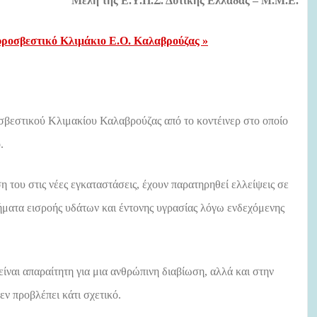
Μέλη της Ε.Υ.Π.Σ. Δυτικής Ελλάδας –
M
.
M
.
E
.
υροσβεστικό Κλιμάκιο Ε.Ο. Καλαβρούζας »
βεστικού Κλιμακίου Καλαβρούζας από το κοντέινερ στο οποίο
.
του στις νέες εγκαταστάσεις, έχουν παρατηρηθεί ελλείψεις σε
ματα εισροής υδάτων και έντονης υγρασίας λόγω ενδεχόμενης
είναι απαραίτητη για μια ανθρώπινη διαβίωση, αλλά και στην
ν προβλέπει κάτι σχετικό.