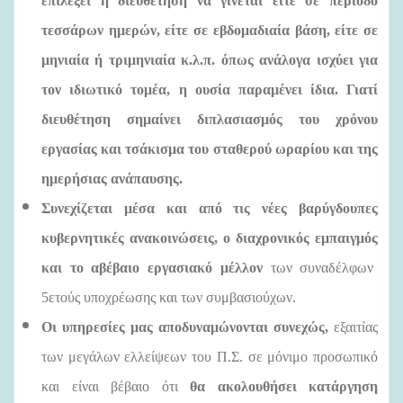
επιλέξει η διευθέτηση να γίνεται είτε σε περίοδο
τεσσάρων ημερών, είτε σε εβδομαδιαία βάση, είτε σε
μηνιαία ή τριμηνιαία κ.λ.π. όπως ανάλογα ισχύει για
τον ιδιωτικό τομέα,
η ουσία παραμένει ίδια. Γιατί
διευθέτηση σημαίνει διπλασιασμός του χρόνου
εργασίας και τσάκισμα του σταθερού ωραρίου και της
ημερήσιας ανάπαυσης.
Συνεχίζεται μέσα και από τις νέες βαρύγδουπες
κυβερνητικές ανακοινώσεις,
ο διαχρονικός εμπαιγμός
και το αβέβαιο εργασιακό μέλλον
των συναδέλφων
5ετούς υποχρέωσης και των συμβασιούχων.
Οι υπηρεσίες μας αποδυναμώνονται συνεχώς,
εξαιτίας
των μεγάλων ελλείψεων του Π.Σ. σε μόνιμο προσωπικό
και είναι βέβαιο ότι
θα ακολουθήσει κατάργηση