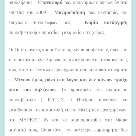
υπαλλήλους –
Επαναφορά
των οικονομικών απωλειών στα
επίπεδα του 2009 –
Μονιμοποίηση
των πενταετών και
εποχικών συναδέλφων μας –
Καμία
κατάργηση
πυροσβεστικής υπηρεσίας ή κλιμακίου της χώρας.
Οι Ομοσπονδίες και οι Ενώσεις των πυροσβεστών, όπως και
των αστυνομικών, λιμενικών, αναφέρουν στις ανακοινώσεις
τους ότι « οι ένστολοι προέρχονται από τα λαϊκά στρώματα
».
Μένουν όμως μόνο στα λόγια και δεν κάνουν πράξη
αυτά που δηλώνουν.
Το προεδρείο του σωματείου
πυροσβεστών ( Ε.Υ.Π.Σ. ) Ηπείρου αρνήθηκε να
καταδικάσει την καταστολή και τη δίωξη των εργαζομένων,
στο ΜΑΡΚΕΤ ΙΝ και να συμπαρασταθεί στα δίκαια
αιτήματά τους. Παριστάνει τον ουδέτερο παρατηρητή, δεν