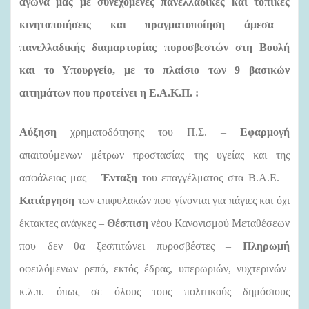
αγώνα μας με συνεχόμενες πανελλαδικές και τοπικές
κινητοποιήσεις και πραγματοποίηση άμεσα
πανελλαδικής διαμαρτυρίας πυροσβεστών στη Βουλή
και το Υπουργείο,
με το πλαίσιο των
9 βασικών
αιτημάτων που προτείνει η Ε.Α.Κ.Π. :
Αύξηση
χρηματοδότησης του Π.Σ. –
Εφαρμογή
απαιτούμενων μέτρων προστασίας της υγείας και της
ασφάλειας μας –
Ένταξη
του επαγγέλματος στα Β.Α.Ε. –
Κατάργηση
των επιφυλακών που γίνονται για πάγιες και όχι
έκτακτες ανάγκες –
Θέσπιση
νέου Κανονισμού Μεταθέσεων
που δεν θα ξεσπιτώνει πυροσβέστες –
Πληρωμή
οφειλόμενων ρεπό, εκτός έδρας, υπερωριών, νυχτερινών
κ.λ.π. όπως σε όλους τους πολιτικούς δημόσιους