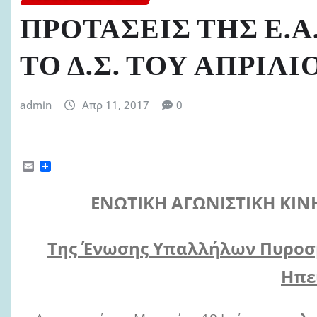
ΠΡΟΤΑΣΕΙΣ ΤΗΣ Ε.Α
ΤΟ Δ.Σ. ΤΟΥ ΑΠΡΙΛΙ
admin
Απρ 11, 2017
0
E
m
a
Ε
ΝΩΤΙΚΗ
Α
ΓΩΝΙΣΤΙΚΗ
Κ
ΙΝ
i
l
Της Ένωσης Υπαλλήλων Πυροσ
Ηπε