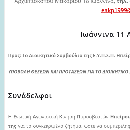
Αρχιεπισκόπου Μακαρίου 18 Ιωάννινα,
τηλ.
eakp1999
Ιωάννινα 11 
Προς: Το Διοικητικό Συμβούλιο της Ε.Υ.Π.Σ.Π. Ηπείρ
ΥΠΟΒΟΛΗ ΘΕΣΕΩΝ ΚΑΙ ΠΡΟΤΑΣΕΩΝ ΓΙΑ ΤΟ ΔΙΟΙΚΗΤΙΚΟ
Συνάδελφοι
Η
Ε
νωτική
Α
γωνιστική
Κ
ίνηση
Π
υροσβεστών
Ηπείρου
της
για το συγκεκριμένο ζήτημα, ώστε να συμπεριλη