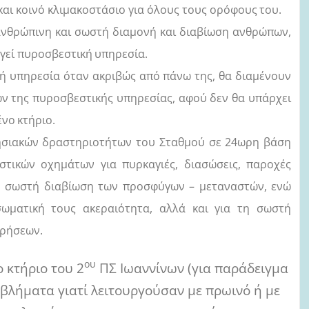
και κοινό κλιμακοστάσιο για όλους τους ορόφους
του.
 ανθρώπινη και σωστή διαμονή και διαβίωση ανθρώπων,
ργεί πυροσβεστική
υπηρεσία.
κή υπηρεσία όταν ακριβώς από πάνω της, θα διαμένουν
ν της πυροσβεστικής υπηρεσίας, αφού δεν θα υπάρχει
ένο
κτήριο.
ρησιακών δραστηριοτήτων του Σταθμού σε 24ωρη βάση
τικών οχημάτων για πυρκαγιές, διασώσεις, παροχές
 η σωστή διαβίωση των προσφύγων – μεταναστών, ενώ
σωματική τους ακεραιότητα, αλλά και για τη σωστή
ιρήσεων.
ου
 κτήριο του 2
ΠΣ Ιωαννίνων (για παράδειγμα
οβλήματα γιατί λειτουργούσαν με πρωινό ή με