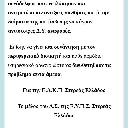
συνάδελφοι
που
ενεπλάκησαν
και
αντιμετώπισαν
αντίξοες
συνθήκες
κατά
την
διάρκεια
της
κατάσβεσης
να
κάνουν
αντίστοιχες
Δ.Υ.
αναφορές.
Επίσης
να
γίνει
και
συνάντηση
με
τον
περιφερειακό
διοικητή
και
κάθε
αρμόδιο
υπηρεσιακό
όργανο
ώστε
να
διευθετηθούν
τα
πρόβλημα
αυτά
άμεσα
.
Για
την
Ε.Α.Κ.Π.
Στερεάς
Ελλάδος
Το
μέλος
του
Δ.Σ.
της
Ε.Υ.Π.Σ.
Στερεάς
Ελλάδας