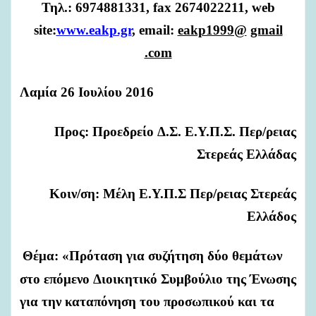
Τηλ.:
6974881331,
fax
2674022211,
web
site:
www.eakp.gr
,
email:
eakp1999@
gmail
.com
Λαμία
26
Ιουλίου
2016
Προς:
Προεδρείο
Δ.Σ.
Ε.Υ.Π.Σ.
Περ/ρειας
Στερεάς
Ελλάδας
Κοιν/ση:
Μέλη
Ε.Υ.Π.Σ
Περ/ρειας
Στερεάς
Ελλάδος
Θέμα:
«Πρόταση
για
συζήτηση
δύο
θεμάτων
στο
επόμενο
Διοικητικό
Συμβούλιο
της
Ένωσης
για
την
καταπόνηση
του
προσωπικού
και
τα