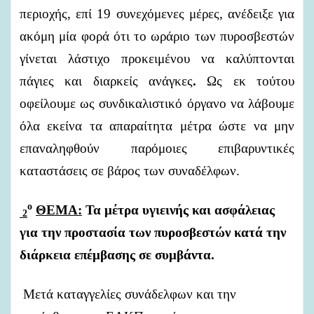
περιοχής,
επί
19
συνεχόμενες
μέρες,
ανέδειξε
για
ακόμη
μία
φορά
ότι
το
ωράριο
των
πυροσβεστών
γίνεται
λάστιχο
προκειμένου
να
καλύπτονται
πάγιες
και
διαρκείς
ανάγκες
.
Ως
εκ
τούτου
οφείλουμε
ως
συνδικαλιστικό
όργανο
να
λάβουμε
όλα
εκείνα
τα
απαραίτητα
μέτρα
ώστε
να
μην
επαναληφθούν
παρόμοιες
επιβαρυντικές
καταστάσεις
σε
βάρος
των
συναδέλφων.
ο
ΘΕΜΑ:
Τα
μέτρα
υγιεινής
και
ασφάλειας
2
για
την
προστασία
των
πυροσβεστών
κατά
την
διάρκεια
επέμβασης
σε
συμβάντα.
Μετά
καταγγελίες
συνάδελφων
και
την