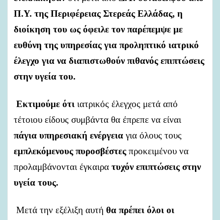
Π.Υ.
της
Περιφέρειας
Στερεάς
Ελλάδας,
η
διοίκηση
του
ως
όφειλε
τoν
παρέπεμψε
με
ευθύνη
της
υπηρεσίας
για
προληπτικό
ιατρικό
έλεγχο
για
να
διαπιστωθούν
πιθανός
επιπτώσεις
στην
υγεία
του.
Εκτιμούμε
ότι
ιατρικός
έλεγχος
μετά
από
τέτοιου
είδους
συμβάντα
θα
έπρεπε
να
είναι
πάγια
υπηρεσιακή
ενέργεια
για
όλους
τους
εμπλεκόμενους
πυροσβέστες
προκειμένου
να
προλαμβάνονται
έγκαιρα
τυχόν
επιπτώσεις
στην
υγεία
τους.
Μετά
την
εξέλιξη
αυτή
θα
πρέπει
όλοι
οι