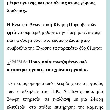
μέτρα
υγιεινής
και
ασφάλειας
στους
χώρους
δουλειάς»
Η
Ε
νωτική
Α
γωνιστική
Κ
ίνηση
Π
υροσβεστών
ζητά
να
συμπεριληφθούν
στην
Ημερήσια
Διάταξη
και
να
συζητηθούν
στο
επόμενο
Διοικητικό
συμβούλιο
της
Ένωσης
τα
παρακάτω
δύο
θέματα:
ο
ΘΕΜΑ:
Προστασία
εργαζομένων
από
1
καταστρατηγήσεις
του
χρόνου
εργασίας.
Ο
τρόπος
ορισμού
από
πλευράς
χρόνου
εργασίας
των
υπαλλήλων
του
Π.Κ.
Δερβενοχωρίου,
μία
24ωρη
υπηρεσία,
σε
εναλλαγή
με
μία
24ωρη
ελευθερία,
στο
στάδιο
επιτήρησης
της
καμένης