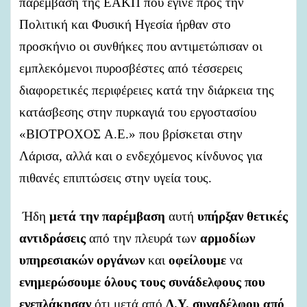
παρέμβαση
της
ΕΑΚΠ
που
έγινε
προς
την
Πολιτική
και
Φυσική
Ηγεσία
ήρθαν
στο
προσκήνιο
οι
συνθήκες
που
αντιμετώπισαν
οι
εμπλεκόμενοι
πυροσβέστες
από
τέσσερεις
διαφορετικές
περιφέρειες
κατά
την
διάρκεια
της
κατάσβεσης
στην
πυρκαγιά
του
εργοστασίου
«ΒΙΟΤΡΟΧΟΣ
Α.Ε.»
που
βρίσκεται
στην
Λάρισα,
αλλά
και
ο
ενδεχόμενος
κίνδυνος
για
πιθανές
επιπτώσεις
στην
υγεία
τους.
Ήδη
μετά
την
παρέμβαση
αυτή
υπήρξαν
θετικές
αντιδράσεις
από
την
πλευρά
των
αρμοδίων
υπηρεσιακών
οργάνων
και
οφείλουμε
να
ενημερώσουμε
όλους
τους
συνάδελφους
που
ενεπλάκησαν
ότι
μετά
από
Δ.Υ.
συναδέλφου
από