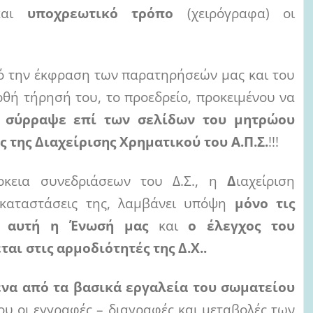
και
υποχρεωτικό τρόπο
(χειρόγραφα) οι
πό την έκφραση των παρατηρήσεών μας και του
ρθή τήρησή του, το προεδρείο, προκειμένου να
 σύρραψε επί των σελίδων του μητρώου
 της Διαχείρισης Χρηματικού του Α.Π.Σ.
!!!
ρκεια συνεδριάσεων του Δ.Σ., η
Δ
ιαχείριση
ς καταστάσεις της, λαμβάνει υπόψη
μόνο τις
ος αυτή η Ένωσή μας
και
ο έλεγχος του
ι στις αρμοδιότητές της Δ.Χ..
ένα από τα βασικά εργαλεία του σωματείου
ου οι εγγραφές – διαγραφές και μεταβολές των