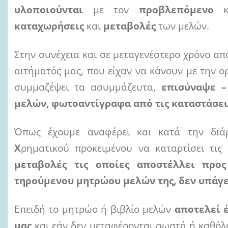
υλοποιούνται
με τον
προβλεπόμενο
καταχωρήσεις
και
μεταβολές
των μελών.
Στην συνέχεια και σε μεταγενέστερο χρόνο α
αιτήματός μας, που είχαν να κάνουν με την ο
συμμαζέψει τα ασυμμάζευτα,
επισύναψε –
μελών, φωτοαντίγραφα από τις καταστάσεις
Όπως έχουμε αναφέρει και κατά την διά
Χ
ρηματικού προκειμένου να καταρτίσει τι
μεταβολές τις οποίες αποστέλλει πρ
τηρούμενου μητρώου μελών της, δεν υπάγετα
Επειδή το μητρώο ή βιβλίο μελών
αποτελεί 
μας
και εάν δεν μεταφέρονται σωστά ή καθόλ