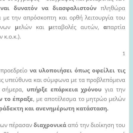
ίναι δυνατόν να διασφαλιστούν
πληθώρα
α με την απρόσκοπτη και ορθή λειτουργία του
μένων
μ
ελών και
μ
εταβολές αυτών,
α
παρτία
 κ.ο.κ.).
1
ο προεδρείο
να υλοποιήσει όπως οφείλει τις
ας υπεύθυνα και σύμφωνα με τα προβλεπόμενα
ι σήμερα,
υπήρξε επάρκεια χρόνου
για την
ν το έπραξε
, με αποτέλεσμα το μητρώο μελών
αράδεκτη και ανενημέρωτη κατάσταση.
ων πέρασαν
διαχρονικά
από την διοίκηση του