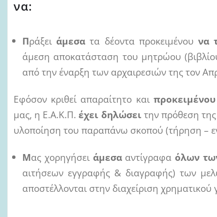
να:
Π
ράξει
άμεσα
τα δέοντα προκειμένου
να 
άμεση αποκατάσταση του μητρώου (βιβλίο
από την έναρξη των αρχαιρεσιών της τον Απρ
Εφόσον κριθεί απαραίτητο και
προκειμένου
μας, η Ε.Α.Κ.Π.
έχει δηλώσει
την πρόθεση της
υλοποίηση του παραπάνω σκοπού (τήρηση – ε
Μ
ας χορηγήσει
άμεσα
αντίγραφα
όλων τω
αιτήσεων εγγραφής & διαγραφής) των με
αποστέλλονται στην διαχείριση χρηματικού 