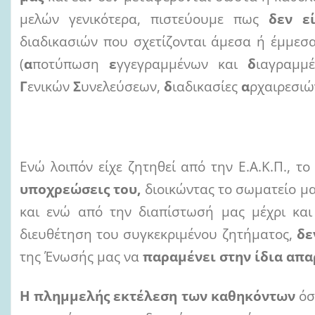
μελών γενικότερα, πιστεύουμε πως
δεν ε
διαδικασιών που σχετίζονται άμεσα ή έμμεσ
(
α
ποτύπωση
ε
γγεγραμμένων και
δ
ιαγραμ
Γ
ενικών
Σ
υνελεύσεων,
δ
ιαδικασίες
α
ρχαιρεσιών
Ενώ λοιπόν είχε ζητηθεί από την Ε.Α.Κ.Π., τ
υποχρεώσεις του,
διοικώντας το σωματείο μ
και ενώ από την διαπίστωσή μας μέχρι κα
διευθέτηση του συγκεκριμένου ζητήματος,
δε
της Ένωσής μας να
παραμένει στην ίδια απ
Η πλημμελής εκτέλεση των καθηκόντων
όσ