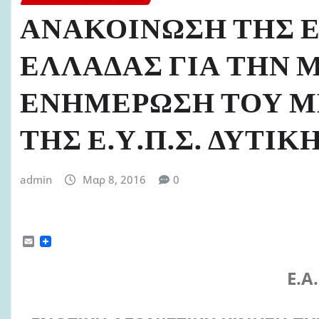
ΑΝΑΚΟΙΝΩΣΗ ΤΗΣ Ε.
ΕΛΛΑΔΑΣ ΓΙΑ ΤΗΝ
ΕΝΗΜΕΡΩΣΗ ΤΟΥ 
ΤΗΣ Ε.Υ.Π.Σ. ΔΥΤΙ
admin
Μαρ 8, 2016
0
E
m
a
Ε.Α
i
l