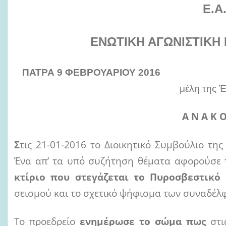
i
Ε.Α
l
ΕΝΩΤΙΚΗ ΑΓΩΝΙΣΤΙΚΗ
ΠΑΤΡΑ 9
ΦΕΒΡΟΥΑΡΙΟΥ
2016
μέλη της 
Α Ν Α Κ Ο
Σ
τις 21-01-2016 το Διοικητικό Συμβούλιο τη
Ένα απ’ τα υπό συζήτηση θέματα αφορούσε 
κτίριο που στεγάζεται το Πυροσβεστικό
σεισμού και το σχετικό ψήφισμα των συναδέ
Το προεδρείο
ενημέρωσε το σώμα πως
στι