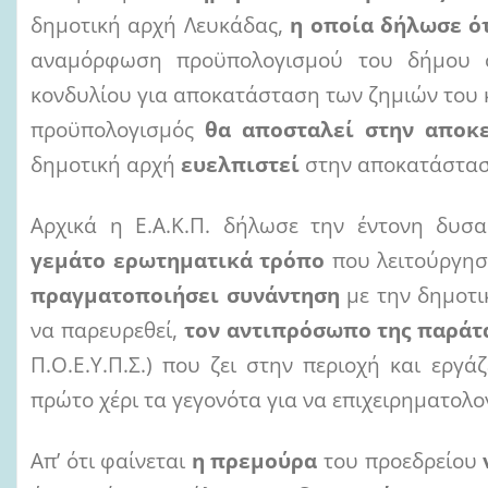
δημοτική αρχή Λευκάδας,
η οποία δήλωσε ό
αναμόρφωση προϋπολογισμού του δήμου σ
κονδυλίου για αποκατάσταση των ζημιών του 
προϋπολογισμός
θα αποσταλεί στην αποκ
δημοτική αρχή
ευελπιστεί
στην αποκατάσταση
Αρχικά η Ε.Α.Κ.Π. δήλωσε την έντονη δυσ
γεμάτο ερωτηματικά τρόπο
που λειτούργησ
πραγματοποιήσει συνάντηση
με την δημοτ
να παρευρεθεί,
τον αντιπρόσωπο της παράτ
Π.Ο.Ε.Υ.Π.Σ.) που ζει στην περιοχή και εργά
πρώτο χέρι τα γεγονότα για να επιχειρηματολο
Απ’ ότι φαίνεται
η πρεμούρα
του προεδρείου