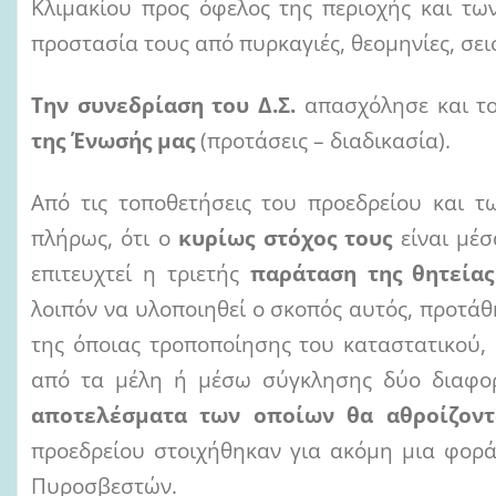
Κλιμακίου προς όφελος της περιοχής και τω
προστασία τους από πυρκαγιές, θεομηνίες, σει
Tην συνεδρίαση του Δ.Σ.
απασχόλησε και τ
της Ένωσής μας
(προτάσεις – διαδικασία).
Από τις τοποθετήσεις του προεδρείου και τ
πλήρως, ότι ο
κυρίως στόχος τους
είναι μέ
επιτευχτεί η τριετής
παράταση της θητεία
λοιπόν να υλοποιηθεί ο σκοπός αυτός, προτάθ
της όποιας τροποποίησης του καταστατικού,
από τα μέλη ή μέσω σύγκλησης δύο διαφο
αποτελέσματα των οποίων θα αθροίζον
προεδρείου στοιχήθηκαν για ακόμη μια φορά
Πυροσβεστών.