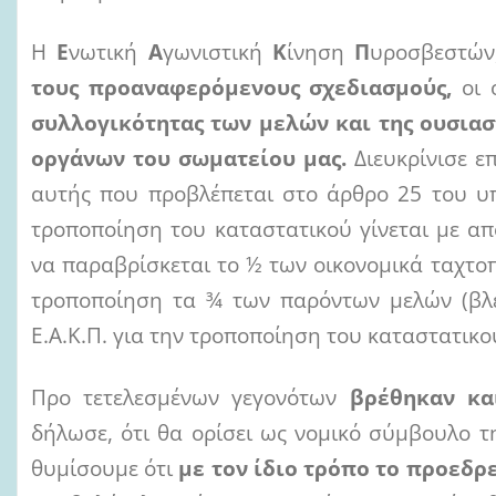
Η
Ε
νωτική
Α
γωνιστική
Κ
ίνηση
Π
υροσβεστών
τους προαναφερόμενους σχεδιασμούς,
οι 
συλλογικότητας των μελών και της ουσιασ
οργάνων του σωματείου μας.
Διευκρίνισε ε
αυτής που προβλέπεται στο άρθρο 25 του υπ
τροποποίηση του καταστατικού γίνεται με α
να παραβρίσκεται το ½ των οικονομικά ταχτ
τροποποίηση τα ¾ των παρόντων μελών (βλέ
Ε.Α.Κ.Π. για την τροποποίηση του καταστατικού 
Προ τετελεσμένων γεγονότων
βρέθηκαν κ
δήλωσε, ότι θα ορίσει ως νομικό σύμβουλο τ
θυμίσουμε ότι
με τον ίδιο τρόπο το προεδρ