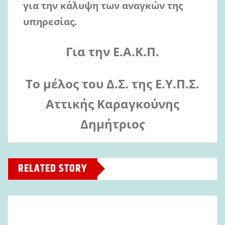
για
την
κάλυψη
των
αναγκών
της
υπηρεσίας.
Για την Ε.Α.Κ.Π.
Το μέλος του Δ.Σ. της Ε.Υ.Π.Σ.
Αττικής Καραγκούνης
Δημήτριο
ς
RELATED STORY