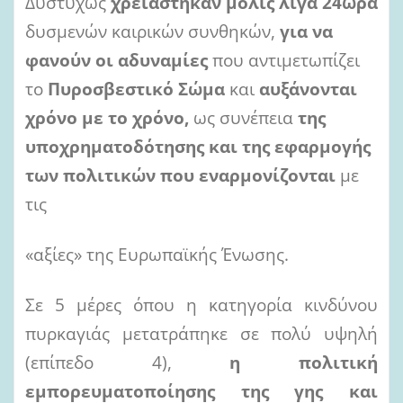
Δυστυχώς
χρειάστηκαν μόλις λίγα 24ωρα
δυσμενών καιρικών συνθηκών,
για να
φανούν οι
αδυναμίες
που αντιμετωπίζει
το
Πυροσβεστικό Σώμα
και
αυξάνονται
χρόνο με το χρόνο,
ως συνέπεια
της
υποχρηματοδότησης
και
της
εφαρμογής
των
πολιτικών
που
εναρμονίζονται
με
τις
«αξίες» της Ευρωπαϊκής Ένωσης.
Σε 5 μέρες όπου η κατηγορία κινδύνου
πυρκαγιάς μετατράπηκε σε πολύ υψηλή
(επίπεδο 4),
η
πολιτική
εμπορευματοποίησης της γης και