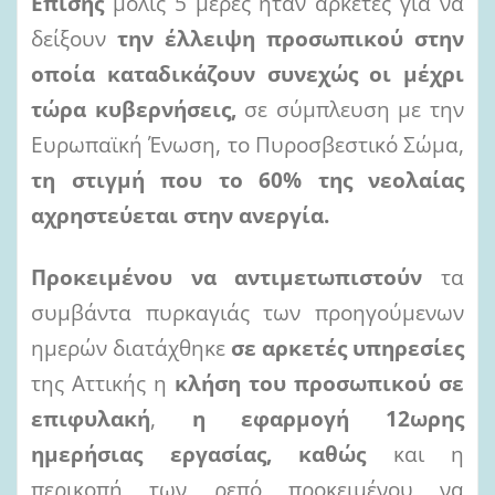
Επίσης
μόλις 5 μέρες ήταν αρκετές για να
δείξουν
την έλλειψη προσωπικού στην
οποία
καταδικάζουν συνεχώς οι μέχρι
τώρα κυβερνήσεις,
σε σύμπλευση με την
Ευρωπαϊκή Ένωση, το Πυροσβεστικό Σώμα,
τη
στιγμή
που
το
60%
της
νεολαίας
αχρηστεύεται
στην
ανεργία.
Προκειμένου
να
αντιμετωπιστούν
τα
συμβάντα πυρκαγιάς των προηγούμενων
ημερών διατάχθηκε
σε
αρκετές
υπηρεσίες
της Αττικής η
κλήση
του
προσωπικού
σε
επιφυλακή
,
η
εφαρμογή
12ωρης
ημερήσιας
εργασίας,
καθώς
και η
περικοπή των ρεπό προκειμένου να