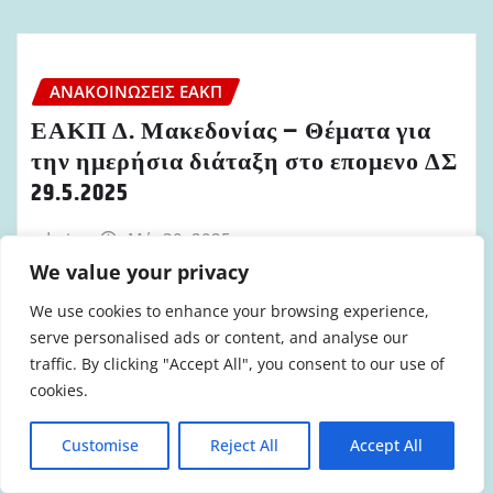
ΑΝΑΚΟΙΝΏΣΕΙΣ ΕΑΚΠ
ΕΑΚΠ Δ. Μακεδονίας – Θέματα για
την ημερήσια διάταξη στο επομενο ΔΣ
29.5.2025
admin
Μάι 30, 2025
We value your privacy
We use cookies to enhance your browsing experience,
serve personalised ads or content, and analyse our
traffic. By clicking "Accept All", you consent to our use of
ΑΝΑΚΟΙΝΏΣΕΙΣ ΕΑΚΠ
cookies.
Ανακοίνωση ΕΑΚΠ Στερεάς Ελλάδας
για τα αποτελεσματα του ΔΣ του
Customise
Reject All
Accept All
σωματείου στις 22.5.2025