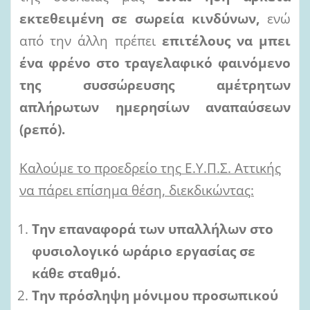
εκτεθειμένη σε
σωρεία κινδύνων,
ενώ
από την άλλη πρέπει
επιτέλους να μπει
ένα φρένο στο τραγελαφικό
φαινόμενο
της
συσσώρευσης
αμέτρητων
απλήρωτων
ημερησίων
αναπαύσεων
(ρεπό).
Καλούμε
το
προεδρείο
της
Ε.Υ.Π.Σ.
Αττικής
να
πάρει
επίσημα
θέση,
διεκδικώντας:
Την
επαναφορά
των
υπαλλήλων
στο
φυσιολογικό
ωράριο
εργασίας
σε
κάθε
σταθμό.
Την
πρόσληψη
μόνιμου
προσωπικού