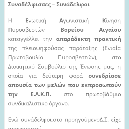
Συναδέλφισσες – Συνάδελφοι
Η
Ε
νωτική
Α
γωνιστική
Κ
ίνηση
Π
υροσβεστών
Βορείου Αιγαίου
καταγγέλλει την
απαράδεκτη πρακτική
της πλειοψηφούσας παράταξης (Ενιαία
Πρωτοβουλία Πυροσβεστών), στο
Διοικητικό Συμβούλιο της Ένωσης μας, η
οποία για δεύτερη φορά
συνεδρίασε
απουσία των μελών που εκπροσωπούν
την Ε.Α.Κ.Π.
στο πρωτοβάθμιο
συνδικαλιστικό όργανο.
Ενώ συνάδελφοι,στο προηγούμενοΔ.Σ. είχε
αποφασιστεί, η