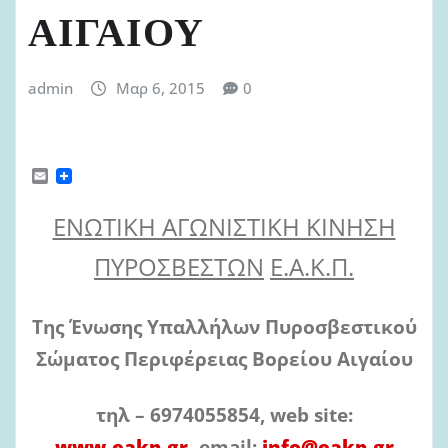
ΑΙΓΑΙΟΥ
admin
Μαρ 6, 2015
0
E
m
a
ΕΝΩΤΙΚΗ ΑΓΩΝΙΣΤΙΚΗ ΚΙΝΗΣΗ
i
l
ΠΥΡΟΣΒΕΣΤΩΝ
Ε.Α.Κ.Π.
Της
Ένωσης
Υπαλλήλων
Πυροσβεστικού
Σώματος
Περιφέρειας
Βορείου Αιγαίου
τηλ
–
6974055854,
web
site:
www.eakp.gr,
email:
info@eakp.gr