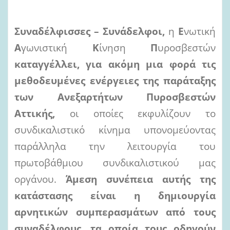
Συναδέλφισσες – Συνάδελφοι,
η
Ε
νωτική
Α
γωνιστική
Κ
ίνηση
Π
υροσβεστών
καταγγέλλει, για ακόμη μια
φορά τις
μεθοδευμένες ενέργειες της παράταξης
των Ανεξαρτήτων Πυροσβεστών
Αττικής,
οι οποίες εκφυλίζουν το
συνδικαλιστικό κίνημα υπονομεύοντας
παράλληλα την λειτουργία του
πρωτοβάθμιου συνδικαλιστικού μας
οργάνου.
Άμεση συνέπεια αυτής της
κατάστασης
είναι η δημιουργία
αρνητικών
συμπερασμάτων
από τους
συναδέλφους, τα οποία τους οδηγούν