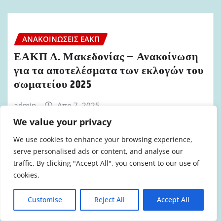
ΑΝΑΚΟΙΝΏΣΕΙΣ ΕΑΚΠ
ΕΑΚΠ Δ. Μακεδονίας – Ανακοίνωση
για τα αποτελέσματα των εκλογών του
σωματείου 2025
admin
Απρ 7, 2025
We value your privacy
We use cookies to enhance your browsing experience,
serve personalised ads or content, and analyse our
traffic. By clicking "Accept All", you consent to our use of
ΑΝΑΚΟΙΝΏΣΕΙΣ ΕΑΚΠ
cookies.
Εκλογική Διακήρυξη ΕΑΚΠ Στερεάς
Ελλάδας 2025
Customise
Reject All
Accept All
admin
Μαρ 31, 2025