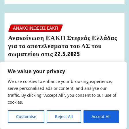
ΑΝΑΚΟΙΝΏΣΕΙΣ ΕΑΚΠ
Ανακοίνωση ΕΑΚΠ Στερεάς Ελλάδας
για τα αποτελεσματα του ΔΣ του
σωματείου στις 22.5.2025
admin
Μάι 25, 2025
We value your privacy
We use cookies to enhance your browsing experience,
serve personalised ads or content, and analyse our
traffic. By clicking "Accept All", you consent to our use of
ΑΝΑΚΟΙΝΏΣΕΙΣ ΕΑΚΠ
cookies.
Ανακοίνωση Δελτίο Τύπου ΕΑΚΠ
Customise
Reject All
Accept All
Στερεάς Ελλαδας για τα αποτελέσματα
των εκλογών της ΕΥΠΣ Στερεάς