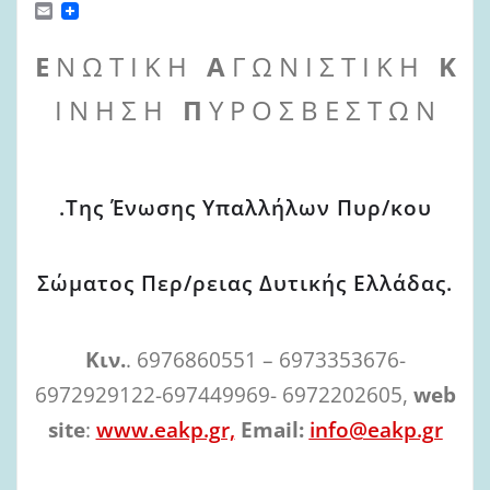
E
m
a
Ε
Ν Ω Τ Ι Κ Η
Α
Γ Ω Ν Ι Σ Τ Ι Κ Η
Κ
i
l
Ι Ν Η Σ Η
Π
Υ Ρ Ο Σ Β Ε Σ Τ Ω Ν
.Της Ένωσης Υπαλλήλων Πυρ/κου
Σώματος Περ/ρειας Δυτικής Ελλάδας.
Κιν.
. 6976860551 – 6973353676-
6972929122-697449969- 6972202605,
web
site
:
www.eakp.gr,
Email:
info@eakp.gr