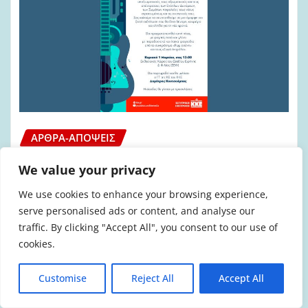
ΆΡΘΡΑ-ΑΠΌΨΕΙΣ
Εκδήλωση της ΚΕ του ΚΚΕ για τα
We value your privacy
στελέχη των ΕΔ και των ΣΑ
We use cookies to enhance your browsing experience,
admin
Φεβ 11, 2026
0
serve personalised ads or content, and analyse our
traffic. By clicking "Accept All", you consent to our use of
Του Γιάννη Ντουνιαδάκη* Μεγάλο είναι το
cookies.
κάλεσμα της Κεντρικής Επιτροπής του ΚΚΕ,
Customise
Reject All
Accept All
για την Κυριακή 1/3. Για ένατη κατά σειρά…