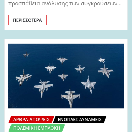
προσπάθεια ανάλυσης των συγκρούσεων…
ΠΕΡΙΣΣΌΤΕΡΑ
ΆΡΘΡΑ-ΑΠΌΨΕΙΣ
ΈΝΟΠΛΕΣ ΔΥΝΆΜΕΙΣ
ΠΟΛΕΜΙΚΉ ΕΜΠΛΟΚΉ