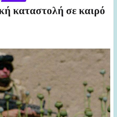
κή καταστολή σε καιρό