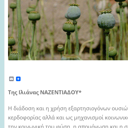
E
m
a
Της Ιλιάνας ΝΑΖΕΝΤΙΑΔΟΥ*
i
l
Η διάδοση και η χρήση εξαρτησιογόνων ουσιών
κερδοφορίας αλλά και ως μηχανισμοί κοινωνι
την κοινωνική του φύση, η απομόνωση και η 