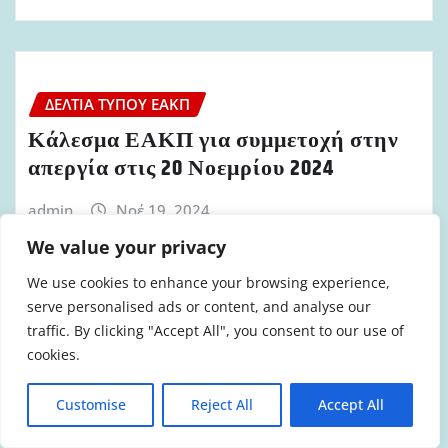
ΔΕΛΤΊΑ ΤΎΠΟΥ ΕΑΚΠ
Κάλεσμα ΕΑΚΠ για συμμετοχή στην
απεργία στις 20 Νοεμρίου 2024
admin
Νοέ 19, 2024
We value your privacy
We use cookies to enhance your browsing experience,
serve personalised ads or content, and analyse our
traffic. By clicking "Accept All", you consent to our use of
ΔΕΛΤΊΑ ΤΎΠΟΥ ΕΑΚΠ
cookies.
Ανακοίνωση Δελτίο Τύπου για τον
θάνατο συναδέλφου και τους
Customise
Reject All
Accept All
τραυματισμούς άλλων πυροσβεστών