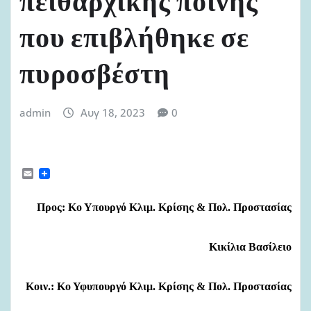
πειθαρχικής ποινής
που επιβλήθηκε σε
πυροσβέστη
admin
Αυγ 18, 2023
0
E
m
a
i
Προς: Κο Υπουργό Κλιμ. Κρίσης & Πολ. Προστασίας
l
Κικίλια Βασίλειο
Κοιν.:
Κο
Υφυπουργό Κλιμ. Κρίσης & Πολ. Προστασίας