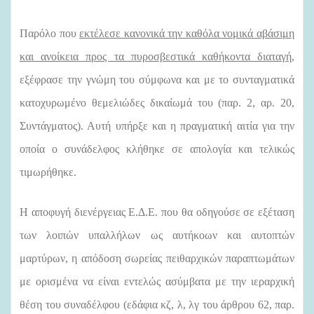
Παρόλο που
εκτέλεσε κανονικά την καθόλα νομικά αβάσιμη
και ανοίκεια προς τα πυροσβεστικά καθήκοντα διαταγή
,
εξέφρασε την γνώμη του σύμφωνα και με το συνταγματικά
κατοχυρωμένο θεμελιώδες δικαίωμά του (παρ. 2, αρ. 20,
Συντάγματος). Αυτή υπήρξε και η πραγματική αιτία για την
οποία ο συνάδελφος κλήθηκε σε απολογία και τελικώς
τιμωρήθηκε.
Η αποφυγή διενέργειας Ε.Δ.Ε. που θα οδηγούσε σε εξέταση
των λοιπών υπαλλήλων ως αυτήκοων και αυτοπτών
μαρτύρων, η απόδοση σωρείας πειθαρχικών παραπτωμάτων
με ορισμένα να είναι εντελώς ασύμβατα με την ιεραρχική
θέση του συναδέλφου (εδάφια κζ, λ, λγ του άρθρου 62, παρ.