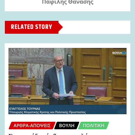
Παφίλης Θανάσης
RELATED STORY
ΆΡΘΡΑ-ΑΠΌΨΕΙΣ
ΒΟΥΛΉ
ΠΟΛΙΤΙΚΉ