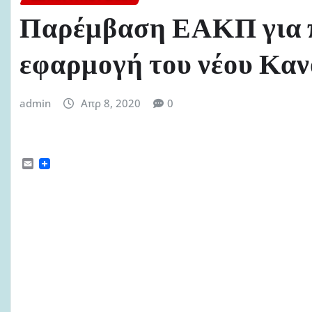
Παρέμβαση ΕΑΚΠ για 
εφαρμογή του νέου Κα
admin
Απρ 8, 2020
0
E
m
a
i
l