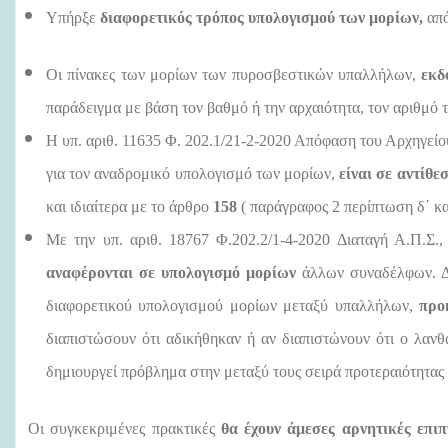
Υπήρξε
διαφορετικός τρόπος υπολογισμού των μορίων,
από
Οι πίνακες των μορίων των πυροσβεστικών υπαλλήλων,
εκδ
παράδειγμα με βάση τον βαθμό ή την αρχαιότητα, τον αριθμό 
Η υπ. αριθ. 11635 Φ. 202.1/21-2-2020 Απόφαση του Αρχηγείο
για τον αναδρομικό υπολογισμό των μορίων,
είναι σε αντίθ
και ιδιαίτερα με το άρθρο
158
( παράγραφος 2 περίπτωση δ΄ κα
Με την υπ. αριθ. 18767 Φ.202.2/1-4-2020 Διαταγή Α.Π.Σ.
αναφέρονται σε υπολογισμό μορίων
άλλων συναδέλφων. Δη
διαφορετικού υπολογισμού μορίων μεταξύ υπαλλήλων,
προ
διαπιστώσουν ότι αδικήθηκαν ή αν διαπιστώνουν ότι ο λανθ
δημιουργεί πρόβλημα στην μεταξύ τους σειρά προτεραιότητας 
Οι συγκεκριμένες πρακτικές
θα έχουν άμεσες αρνητικές επιπ