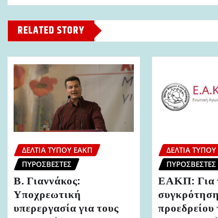
RELATED STORY
ΔΕΛΤΊΑ ΤΎΠΟΥ ΕΑΚΠ
ΔΕΛΤΊΑ ΤΎΠΟΥ
ΠΥΡΟΣΒΈΣΤΕΣ
ΠΥΡΟΣΒΈΣΤΕΣ
Β. Γιαννάκος:
ΕΑΚΠ: Για 
Υποχρεωτική
συγκρότηση
υπερεργασία για τους
προεδρείου 