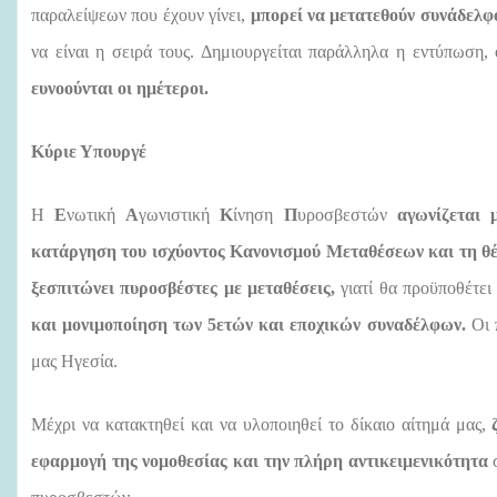
παραλείψεων που έχουν γίνει,
μπορεί να μετατεθούν συνάδελφ
να είναι η σειρά τους. Δημιουργείται παράλληλα η εντύπωση,
ευνοούνται οι ημέτεροι.
Κύριε Υπουργέ
Η
Ε
νωτική
Α
γωνιστική
Κ
ίνηση
Π
υροσβεστών
αγωνίζεται μ
κατάργηση του ισχύοντος Κανονισμού Μεταθέσεων και τη θέ
ξεσπιτώνει πυροσβέστες με μεταθέσεις,
γιατί θα προϋποθέτε
και μονιμοποίηση των 5ετών και εποχικών
συναδέλφων.
Οι 
μας Ηγεσία.
Μέχρι να κατακτηθεί και να υλοποιηθεί το δίκαιο αίτημά μας,
εφαρμογή της νομοθεσίας και την πλήρη αντικειμενικότητα
σ