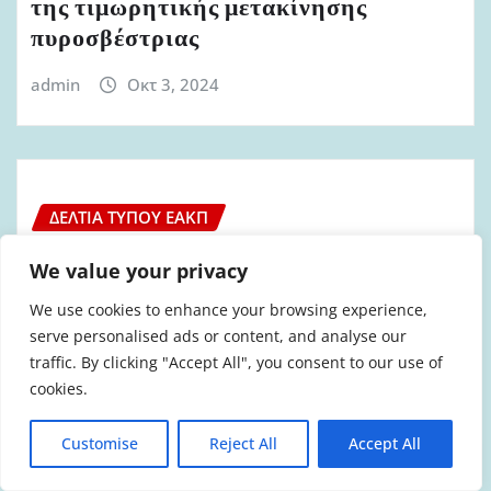
της τιμωρητικής μετακίνησης
πυροσβέστριας
admin
Οκτ 3, 2024
ΔΕΛΤΊΑ ΤΎΠΟΥ ΕΑΚΠ
Ανακοίνωση Δελτίο Τύπου ΕΑΚΠ με
We value your privacy
αφορμή την καταστροφική πυρκαγιά
We use cookies to enhance your browsing experience,
στην Κορινθία
serve personalised ads or content, and analyse our
traffic. By clicking "Accept All", you consent to our use of
admin
Οκτ 2, 2024
cookies.
Customise
Reject All
Accept All