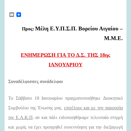
E
m
a
i
Μέλη Ε.Υ.Π.Σ.Π. Βορείου Αιγαίου –
Προς:
l
Μ.Μ.Ε.
ΕΝΗΜΕΡΩΣΗ ΓΙΑ ΤΟ Δ.Σ. ΤΗΣ 18ης
ΙΑΝΟΥΑΡΙΟΥ
Συναδέλφισσες συνάδελφοι
Το Σάββατο 18 Ιανουαρίου πραγματοποιήθηκε Διοικητικό
Συμβούλιο της Ένωσης μας,
επιτέλους και με την παρουσία
της Ε.Α.Κ.Π
. αν και πάλι ειδοποιηθήκαμε τελευταία στιγμή
και χωρίς να έχει προηγηθεί συνεννόηση για την διεξαγωγή