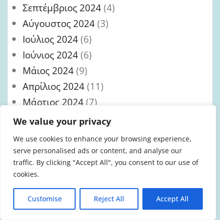
Σεπτέμβριος 2024
(4)
Αύγουστος 2024
(3)
Ιούλιος 2024
(6)
Ιούνιος 2024
(6)
Μάιος 2024
(9)
Απρίλιος 2024
(11)
Μάρτιος 2024
(7)
Φεβρουάριος 2024
(2)
We value your privacy
Ιανουάριος 2024
(2)
We use cookies to enhance your browsing experience,
Δεκέμβριος 2023
(4)
serve personalised ads or content, and analyse our
traffic. By clicking "Accept All", you consent to our use of
Νοέμβριος 2023
(7)
cookies.
Οκτώβριος 2023
(4)
Σεπτέμβριος 2023
(6)
Customise
Reject All
Accept All
Αύγουστος 2023
(8)