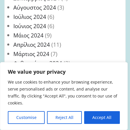
Αύγουστος 2024
(3)
Ιούλιος 2024
(6)
Ιούνιος 2024
(6)
Μάιος 2024
(9)
Απρίλιος 2024
(11)
Μάρτιος 2024
(7)
Φεβρουάριος 2024
(2)
We value your privacy
Ιανουάριος 2024
(2)
Δεκέμβριος 2023
(4)
We use cookies to enhance your browsing experience,
serve personalised ads or content, and analyse our
Νοέμβριος 2023
(7)
traffic. By clicking "Accept All", you consent to our use of
Οκτώβριος 2023
(4)
cookies.
Σεπτέμβριος 2023
(6)
Customise
Reject All
Accept All
Αύγουστος 2023
(8)
Ιούλιος 2023
(10)