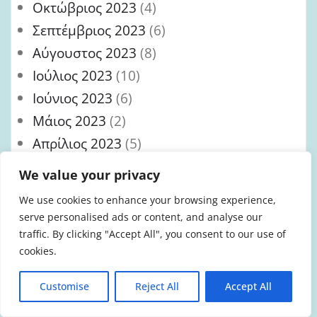
Οκτώβριος 2023
(4)
Σεπτέμβριος 2023
(6)
Αύγουστος 2023
(8)
Ιούλιος 2023
(10)
Ιούνιος 2023
(6)
Μάιος 2023
(2)
Απρίλιος 2023
(5)
Μάρτιος 2023
(10)
We value your privacy
Φεβρουάριος 2023
(9)
We use cookies to enhance your browsing experience,
Ιανουάριος 2023
(1)
serve personalised ads or content, and analyse our
Δεκέμβριος 2022
(9)
traffic. By clicking "Accept All", you consent to our use of
cookies.
Νοέμβριος 2022
(8)
Οκτώβριος 2022
(4)
Customise
Reject All
Accept All
Σεπτέμβριος 2022
(5)