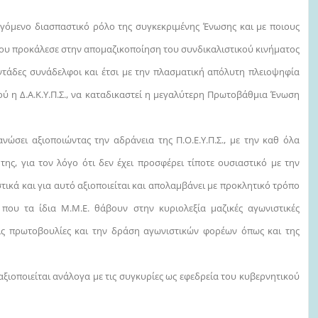
εγόμενο διασπαστικό ρόλο της συγκεκριμένης Ένωσης και με ποιους
που προκάλεσε στην απομαζικοποίηση του συνδικαλιστικού κινήματος
ντάδες συνάδελφοι και έτσι με την πλασματική απόλυτη πλειοψηφία
ού η Δ.Α.Κ.Υ.Π.Σ., να καταδικαστεί η μεγαλύτερη Πρωτοβάθμια Ένωση
σει αξιοποιώντας την αδράνεια της Π.Ο.Ε.Υ.Π.Σ., με την καθ όλα
της, για τον λόγο ότι δεν έχει προσφέρει τίποτε ουσιαστικό με την
ικά και για αυτό αξιοποιείται και απολαμβάνει με προκλητικό τρόπο
ου τα ίδια Μ.Μ.Ε. θάβουν στην κυριολεξία μαζικές αγωνιστικές
τις πρωτοβουλίες και την δράση αγωνιστικών φορέων όπως και της
αξιοποιείται ανάλογα με τις συγκυρίες ως εφεδρεία του κυβερνητικού