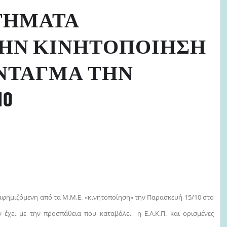
ΤΗΜΑΤΑ
ΤΗΝ ΚΙΝΗΤΟΠΟΙΗΣΗ
ΥΝΤΑΓΜΑ ΤΗΝ
10
φημιζόμενη από τα Μ.Μ.Ε. «κινητοποίηση» την Παρασκευή 15/10 στο
έχει με την προσπάθεια που καταβάλει η Ε.Α.Κ.Π. και ορισμένες