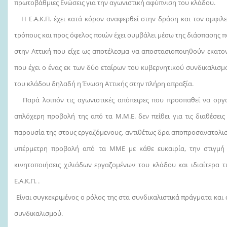
πρωτοβάθμιες Ενώσεις για την αγωνιστική αφύπνιση του κλάδου.
Η Ε.Α.Κ.Π. έχει κατά κόρον αναφερθεί στην δράση και τον αμφιλ
τρόπους και προς όφελος ποιών έχει συμβάλει μέσω της διάσπασης 
στην Αττική που είχε ως αποτέλεσμα να αποστασιοποιηθούν εκατο
που έχει ο ένας εκ των δύο εταίρων του κυβερνητικού συνδικαλισμ
του κλάδου δηλαδή η Ένωση Αττικής στην πλήρη απραξία.
Παρά λοιπόν τις αγωνιστικές απόπειρες που προσπαθεί να οργανώ
απλόχερη προβολή της από τα Μ.Μ.Ε. δεν πείθει για τις διαθέσεις 
παρουσία της στους εργαζόμενους, αντιθέτως δρα αποπροσανατολιστ
υπέρμετρη προβολή από τα ΜΜΕ με κάθε ευκαιρία, την στιγμή π
κινητοποιήσεις χιλιάδων εργαζομένων του κλάδου και ιδιαίτερα 
Ε.Α.Κ.Π. .
Είναι συγκεκριμένος ο ρόλος της στα συνδικαλιστικά πράγματα και 
συνδικαλισμού.