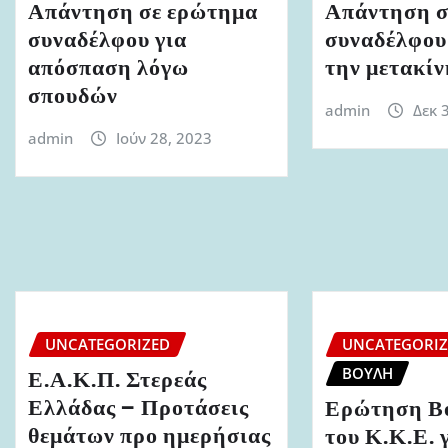
Απάντηση σε ερώτημα
Απάντηση σ
συναδέλφου για
συναδέλφου 
απόσπαση λόγω
την μετακί
σπουδών
admin
Δεκ 
admin
Ιούν 28, 2023
UNCATEGORIZED
UNCATEGORI
ΒΟΥΛΉ
Ε.Α.Κ.Π. Στερεάς
Ελλάδας – Προτάσεις
Ερώτηση Β
θεμάτων προ ημερήσιας
του Κ.Κ.Ε. γ