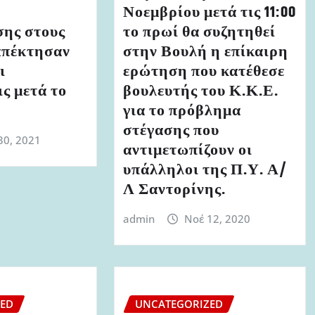
α
Νοεμβρίου μετά τις 11:00
σης στους
το πρωί θα συζητηθεί
απέκτησαν
στην Βουλή η επίκαιρη
ι
ερώτηση που κατέθεσε
ς μετά το
βουλευτής του Κ.Κ.Ε.
για το πρόβλημα
στέγασης που
30, 2021
αντιμετωπίζουν οι
υπάλληλοι της Π.Υ. Α/
Λ Σαντορίνης.
admin
Νοέ 12, 2020
ZED
UNCATEGORIZED