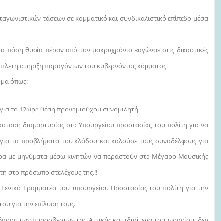
ιστικών τάσεων σε κομματικό και συνδικαλιστικό επίπεδο μέσα
 θυσία πέραν από τον μακροχρόνιο «αγώνα» στις δικαστικές
ν άπλετη στήριξη παραγόντων του κυβερνόντος κόμματος.
μα όπως:
Σ. για το 12ωρο θέση προνομιούχου συνομιλητή.
άσταση διαμαρτυρίας στο Υπουργείου προστασίας του πολίτη για να
ε για τα προβλήματα του κλάδου και καλούσε τους συναδέλφους για
ημέρα με μηνύματα μέσω κινητών να παραστούν στο Μέγαρο Μουσικής
τη στο πρόσωπο στελέχους της.!!
Γενικό Γραμματέα του υπουργείου Προστασίας του πολίτη για την
ση του για την επίλυση τους.
άρος των πυροσβεστών της Αττικής και ιδιαίτερα του ωραρίου, δεν