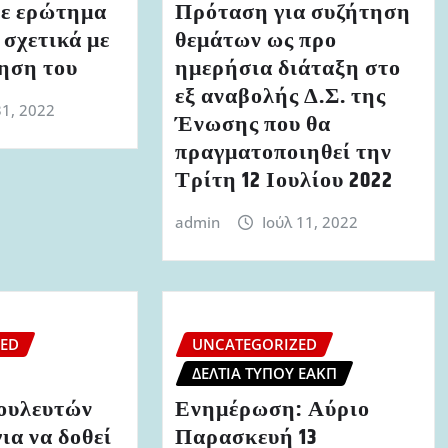
ε ερώτημα
Πρόταση για συζήτηση
σχετικά με
θεμάτων ως προ
νηση του
ημερήσια διάταξη στο
εξ αναβολής Δ.Σ. της
31, 2022
Ένωσης που θα
πραγματοποιηθεί την
Τρίτη 12 Ιουλίου 2022
admin
Ιούλ 11, 2022
ZED
UNCATEGORIZED
ΔΕΛΤΊΑ ΤΎΠΟΥ ΕΑΚΠ
ουλευτών
Ενημέρωση: Αύριο
ια να δοθεί
Παρασκευή 13