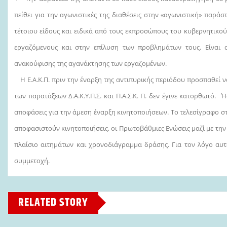
πείθει για την αγωνιστικές της διαθέσεις στην «αγωνιστική» παρά
τέτοιου είδους και ειδικά από τους εκπροσώπους του κυβερνητικο
εργαζόμενους και στην επίλυση των προβλημάτων τους. Είναι α
ανακούφισης της αγανάκτησης των εργαζομένων.
Η Ε.Α.Κ.Π. πριν την έναρξη της αντιπυρικής περιόδου προσπαθεί ν
των παρατάξεων Δ.Α.Κ.Υ.Π.Σ. και Π.Α.Σ.Κ. Π. δεν έγινε κατορθωτό
αποφάσεις για την άμεση έναρξη κινητοποιήσεων. Το τελεσίγραφο σ
αποφασιστούν κινητοποιήσεις, οι Πρωτοβάθμιες Ενώσεις μαζί με την
πλαίσιο αιτημάτων και χρονοδιάγραμμα δράσης. Για τον λόγο αυτ
συμμετοχή.
RELATED STORY