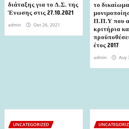
διάταξης για το Δ.Σ. της
το δικαίωμ
Ένωσης στις 27.10.2021
μονιμοποίη
Π.Π.Υ που 
admin
Οκτ 26, 2021
κριτήρια κα
προϋποθέσει
έτος 2017
admin
Αυγ 
UNCATEGORIZED
UNCATEGORI