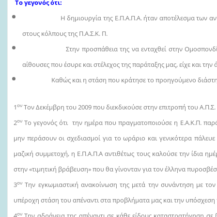
Το γεγονός ότι:
Η δημιουργία της Ε.Π.Α.Π.Α. ήταν αποτέλεσμα των ανταγων
στους κόλπους της Π.Α.Σ.Κ. Π.
Στην προσπάθεια της να ενταχθεί στην Ομοσπονδία πάση
αίθουσες που έσυρε και στέλεχος της παράταξης μας, είχε και τη
Καθώς και η στάση που κράτησε το προηγούμενο διάστη
ον
1
Τον Δεκέμβρη του 2009 που διεκδικούσε στην επιτροπή του Α.Π.
ον
2
Το γεγονός ότι την ημέρα που πραγματοποιούσε η Ε.Α.Κ.Π. παρ
μην περάσουν οι σχεδιασμοί για το ωράριο και γενικότερα πάλευ
μαζική συμμετοχή, η Ε.Π.Α.Π.Α αντιθέτως τους καλούσε την ίδια 
στην «τιμητική βράβευση» που θα γίνονταν για τον έλληνα πυροσβέσ
ον
3
Την εγκωμιαστική ανακοίνωση της μετά την συνάντηση με τον 
υπέροχη στάση του απέναντι στα προβλήματα μας και την υπόσχε
ον
4
Την αδράνεια της απέναντι σε κάθε είδους καταστρατήγηση σε β