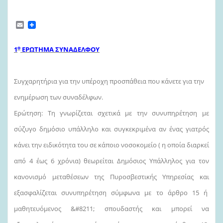
E
m
a
i
ο
1
ΕΡΩΤΗΜΑ ΣΥΝΑΔΕΛΦΟΥ
l
Συγχαρητήρια για την υπέροχη προσπάθεια που κάνετε για την
ενημέρωση των συναδέλφων.
Ερώτηση: Τη γνωρίζεται σχετικά με την συνυπηρέτηση με
σύζυγο δημόσιο υπάλληλο και συγκεκριμένα αν ένας γιατρός
κάνει την ειδικότητα του σε κάποιο νοσοκομείο ( η οποία διαρκεί
από 4 έως 6 χρόνια) θεωρείται Δημόσιος Υπάλληλος για τον
κανονισμό μεταθέσεων της Πυροσβεστικής Υπηρεσίας και
εξασφαλίζεται συνυπηρέτηση σύμφωνα με το άρθρο 15 ή
μαθητευόμενος &#8211; σπουδαστής και μπορεί να