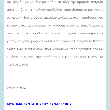
οτι δεν θα μεινει δεντρο ορθιο σε ολη την ομορφη πατριδα
μας.Νομιζω οτι το μελλον προβαλλει τοσο δυσοιωνο και εννοω
σε προσληψεις,μισθους,επιφυλακες,υλικοτεχνικη υποδομη που
το πιο υγιες που εχουμε να κανουμε ειναι να ασχολουμαστε
μονο με αστικα συμβαντα.Ετσι και τα ψιχουλα που παιρνουμε
για την εργασια μας θα ειναι πιο ορθολογικα.Οπως και το 80 τοις
εκατο των συναδελφων που κανουν δευτερη εργασια δεν θα
κινδυνευουν απο την απειλη του 12ωρου.ΣΥΓΧΑΡΗΤΗΡΙΑ ΓΙΑ
ΤΟΥΣ ΑΓΩΝΕΣ!
ΧΩΡΙΣ ΛΟΓΙΑ !
.
ΜΥΝΗΜΑ ΣΥΝΤΑΞΙΟΥΧΟΥ ΣΥΝΑΔΕΛΦΟΥ