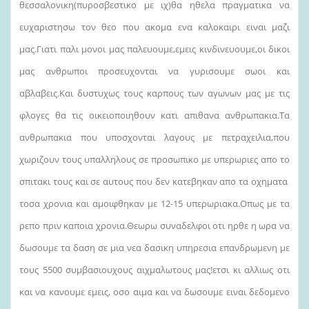
θεσσαλονικη(πυροσβεστικο με ιχ)θα ηθελα πραγματικα να
ευχαριστησω τον θεο που ακομα ενα καλοκαιρι ειναι μαζι
μας.Γιατι παλι μονοι μας παλευουμε,εμεις κινδινευουμε,οι δικοι
μας ανθρωποι προσευχονται να γυρισουμε σωοι και
αβλαβεις.Και δυστυχως τους καρπους των αγωνων μας με τις
φλογες θα τις οικειοποιηθουν κατι απιθανα ανθρωπακια.Τα
ανθρωπακια που υποσχονται λαγους με πετραχειλια,που
χωριζουν τους υπαλληλους σε προσωπικο με υπερωριες απο το
σπιτακι τους και σε αυτους που δεν κατεβηκαν απο τα οχηματα
τοσα χρονια και αμοιφθηκαν με 12-15 υπερωριακα.Οπως με τα
ρεπο πριν καποια χρονια.Θεωρω συναδελφοι οτι ηρθε η ωρα να
δωσουμε τα δαση σε μια νεα δασικη υπηρεσια επανδρωμενη με
τους 5500 συμβασιουχους αιχμαλωτους μας!ετσι κι αλλιως οτι
και να κανουμε εμεις, οσο αιμα και να δωσουμε ειναι δεδομενο