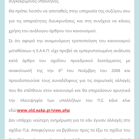
συγκεκριμένος υπάλληλος.
Θα πρέπει λοιπόν να αποταθείς στην υπηρεσία της συζύγου σου
για τις απαραίτητες διευκρινήσεις και στη συνέχεια να κάνεις
χρήση του ανάλογου άρθρου του κανονισμού.
Σε ότι αφορά την αναμενόμενη τροποποίηση του κανονισμού
μεταθέσεων η Ε.Α.Κ.Π. είχε προβεί σε εμπεριστατωμένη ανάλυση
κατά άρθρο του σχεδίου προεδρικού διατάγματος με
η
ανακοίνωσή της την 6
του Νοέμβρη του 2008 και
προειδοποιούσε τους συναδέλφους για τις σαρωτικές αλλαγές
που θα επέλθουν στον κανονισμό και θα επηρεάσουν αρνητικά
την πλειοψηφία των υπαλλήλων του Π.Σ. κάνε κλικ
εδώ:
www.old.eakp.gr/view.php
Δεν υπάρχει νεώτερη ενημέρωση για το εάν έγιναν αλλαγές στο
σχέδιο Π.Δ. Αποφεύγουν να βγάλουν προς τα έξω το σχέδιο του