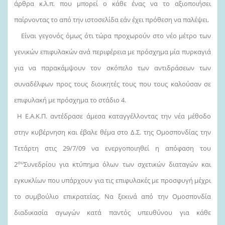
άρθρα κ.λ.π. που μπορεί ο κάθε ένας να το αξιοποιήσει
παίρνοντας το από την ιστοσελίδα εάν έχει πρόθεση να παλέψει.
Είναι γεγονός όμως ότι τώρα προχωρούν στο νέο μέτρο των
γενικών επιφυλακών ανά περιφέρεια με πρόσχημα μία πυρκαγιά
για να παρακάμψουν τον σκόπελο των αντιδράσεων των
συναδέλφων προς τους διοικητές τους που τους καλούσαν σε
επιφυλακή με πρόσχημα το στάδιο 4.
Η Ε.Α.Κ.Π. αντέδρασε άμεσα καταγγέλλοντας την νέα μέθοδο
στην κυβέρνηση και έβαλε θέμα στο Δ.Σ. της Ομοσπονδίας την
Τετάρτη στις 29/7/09 να ενεργοποιηθεί η απόφαση του
ου
2
Συνεδρίου για κτύπημα όλων των σχετικών διαταγών και
εγκυκλίων που υπάρχουν για τις επιφυλακές με προσφυγή μέχρι
το συμβούλιο επικρατείας. Να ξεκινά από την Ομοσπονδία
διαδικασία αγωγών κατά παντός υπευθύνου για κάθε