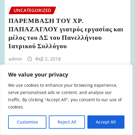
UNCATEGORIZED
ΠΑΡΕΜΒΑΣΗ ΤΟΥ ΧΡ.
ΠΑΠΑΖΑΓΛΟΥ γιατρός εργασίας και
μέλος του ΔΣ του Πανελλήνιου
Ιατρικού Συλλόγου
admin
Φεβ 2, 2018
We value your privacy
We use cookies to enhance your browsing experience,
serve personalised ads or content, and analyse our
UNCATEGORIZED
traffic. By clicking "Accept All", you consent to our use of
ΠΑΡΕΜΒΑΣΗ ΤΗΣ Ε.
cookies.
ΓΕΩΡΓΙΑΔΟΥ Δρ. Χημικός
Μηχανικός και μέλος της
Customise
Reject All
Accept All
αντιπροσωπείας του ΤΕΕ