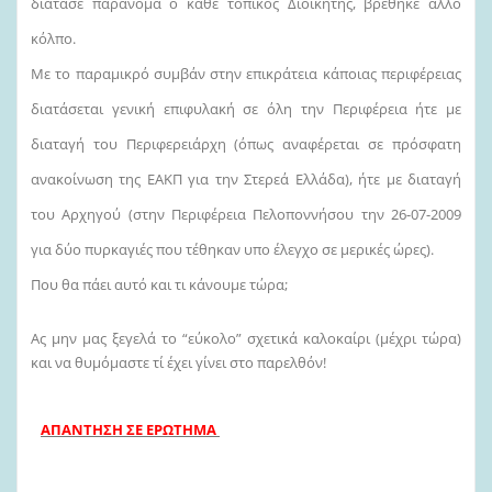
διάτασε παράνομα ο κάθε τοπικός Διοικητής, βρέθηκε άλλο
κόλπο.
Με το παραμικρό συμβάν στην επικράτεια κάποιας περιφέρειας
διατάσεται γενική επιφυλακή σε όλη την Περιφέρεια ήτε με
διαταγή του Περιφερειάρχη (όπως αναφέρεται σε πρόσφατη
ανακοίνωση της ΕΑΚΠ για την Στερεά Ελλάδα), ήτε με διαταγή
του Αρχηγού (στην Περιφέρεια Πελοποννήσου την 26-07-2009
για δύο πυρκαγιές που τέθηκαν υπο έλεγχο σε μερικές ώρες).
Που θα πάει αυτό και τι κάνουμε τώρα;
Ας μην μας ξεγελά το “εύκολο” σχετικά καλοκαίρι (μέχρι τώρα)
και να θυμόμαστε τί έχει γίνει στο παρελθόν!
ΑΠΑΝΤΗΣΗ ΣΕ ΕΡΩΤΗΜΑ