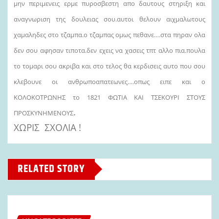
μην περιμενεις ερμε πυροσβεστη απο δαυτους στηριξη και
αναγνωριση της δουλειας σου.αυτοι θελουν αιχμαλωτους
χαμαληδες στο τζαμπα.ο τζαμπας ομως πεθανε….στα πηραν ολα
δεν σου αφησαν τιποτα.δεν εχεις να χασεις τπτ αλλο πια.πουλα
το τομαρι σου ακριβα και στο τελος θα κερδισεις αυτο που σου
κλεβουνε οι ανθρωποαπατεωνες….οπως ειπε και ο
ΚΟΛΟΚΟΤΡΩΝΗΣ το 1821 ΦΩΤΙΑ ΚΑΙ ΤΣΕΚΟΥΡΙ ΣΤΟΥΣ
.
ΠΡΟΣΚΥΝΗΜΕΝΟΥΣ
ΧΩΡΙΣ ΣΧΟΛΙΑ !
RELATED STORY