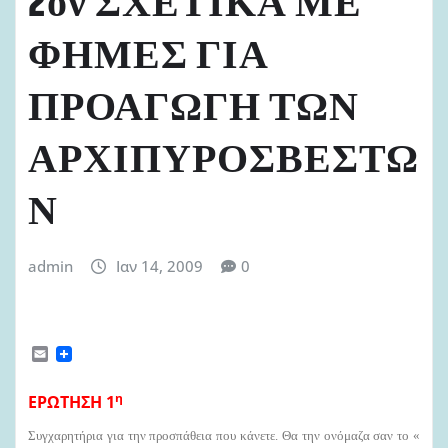
2ον ΣΧΕΤΙΚΑ ΜΕ
ΦΗΜΕΣ ΓΙΑ
ΠΡΟΑΓΩΓΗ ΤΩΝ
ΑΡΧΙΠΥΡΟΣΒΕΣΤΩ
Ν
admin
Ιαν 14, 2009
0
E
m
a
η
i
ΕΡΩΤΗΣΗ 1
l
Συγχαρητήρια για την προσπάθεια που κάνετε. Θα την ονόμαζα σαν το «