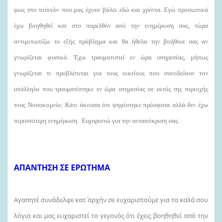
φως στο τούνελ» που μας έχουν βάλει εδώ και χρόνια. Εγώ προσωπικά
έχω βοηθηθεί και στο παρελθόν από την ενημέρωση σας, τώρα
αντιμετωπίζω το εξής πρόβλημα και θα ήθελα την βοήθεια σας αν
γνωρίζεται φυσικά. Έχω τραυματιστεί εν ώρα υπηρεσίας, μήπως
γνωρίζεται τι προβλέπεται για τους οικείους που συνοδεύουν τον
υπάλληλο που τραυματίστηκε εν ώρα υπηρεσίας σε εκτός της περιοχής
τους Νοσοκομείο; Κάτι άκουσα ότι ψηφίστηκε πρόσφατα αλλά δεν έχω
περισσότερη ενημέρωση. Ευχαριστώ για την ανταπόκριση σας.
ΑΠΑΝΤΗΣΗ ΣΕ ΕΡΩΤΗΜΑ
Αγαπητέ συνάδελφε κατ΄ αρχήν σε ευχαριστούμε για τα καλά σου
λόγια και μας ευχαριστεί το γεγονός ότι έχεις βοηθηθεί από την