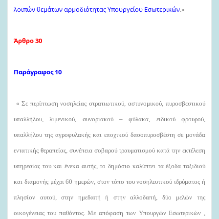
λοιπών θεμάτων αρμοδιότητας Υπουργείου Εσωτερικών
.»
Άρθρο 30
Παράγραφος 10
«
Σε περίπτωση νοσηλείας στρατιωτικού, αστυνομικού, πυροσβεστικού
υπαλλήλου, λιμενικού, συνοριακού – φύλακα, ειδικού φρουρού,
υπαλλήλου της αγροφυλακής και εποχικού δασοπυροσβέστη σε μονάδα
εντατικής θεραπείας, συνέπεια σοβαρού τραυματισμού κατά την εκτέλεση
υπηρεσίας του και ένεκα αυτής, το δημόσιο καλύπτει τα έξοδα ταξιδιού
και διαμονής μέχρι 60 ημερών, στον τόπο του νοσηλευτικού ιδρύματος ή
πλησίον αυτού, στην ημεδαπή ή στην αλλοδαπή, δύο μελών της
οικογένειας του παθόντος. Με απόφαση των Υπουργών Εσωτερικών ,