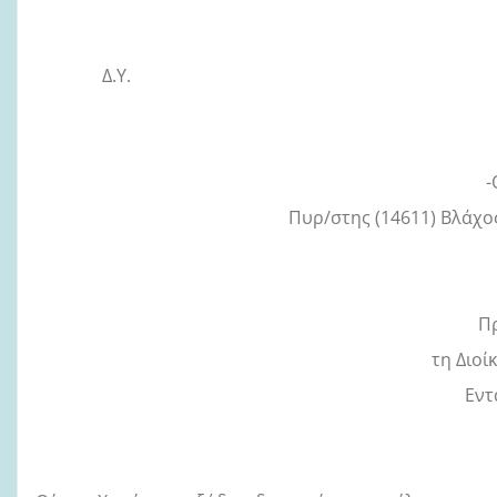
Δ.Υ. Μηλιωτάδες 
-
Πυρ/στης (14611) Βλάχο
Π
τη Διοί
Εντ