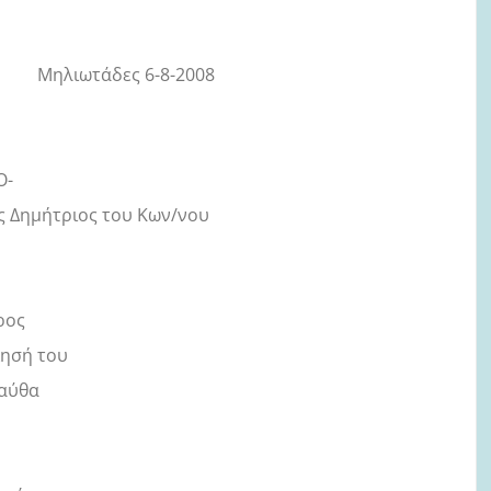
6-8-2008
Ο-
ς Δημήτριος του Κων/νου
ρος
κησή του
αύθα