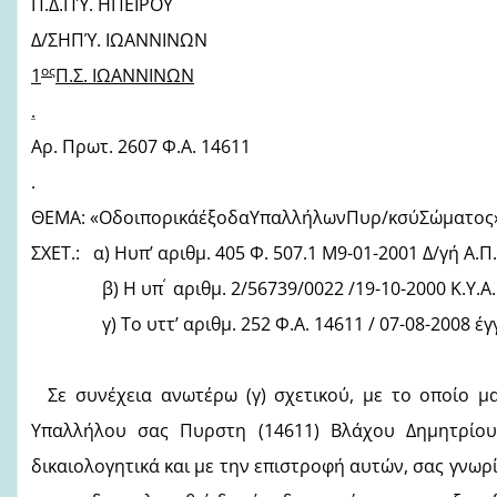
Π.Δ.ΠΎ. ΗΠΕΙΡΟΥ Εν
Δ/ΣΗΠΎ. ΙΩΑΝΝΙΝΩΝ
ος
1
Π.Σ. ΙΩΑΝΝΙΝΩΝ
.
Αρ. Πρωτ. 2607 Φ.Α. 14611
.
ΘΕΜΑ: «ΟδοιπορικάέξοδαΥπαλλήλωνΠυρ/κσύΣώματος»
ΣΧΕΤ.: α) Ηυπ’ αριθμ. 405 Φ. 507.1 Μ9-01-2001 Δ/γή Α.Π.
‘
β) Η υπ
αριθμ. 2/56739/0022 /19-10-2000 Κ.Υ.Α.
γ) Το υττ’ αριθμ. 252 Φ.Α. 14611 / 07-08-2008 έγ
Σε συνέχεια ανωτέρω (γ) σχετικού, με το οποίο μ
Υπαλλήλου σας Πυρστη (14611) Βλάχου Δημητρίου
δικαιολογητικά και με την επιστροφή αυτών, σας γνωρίζ