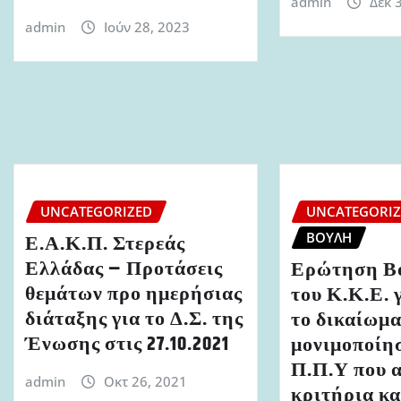
admin
Δεκ 
admin
Ιούν 28, 2023
UNCATEGORIZED
UNCATEGORI
ΒΟΥΛΉ
Ε.Α.Κ.Π. Στερεάς
Ελλάδας – Προτάσεις
Ερώτηση Β
θεμάτων προ ημερήσιας
του Κ.Κ.Ε. γ
διάταξης για το Δ.Σ. της
το δικαίωμ
Ένωσης στις 27.10.2021
μονιμοποίη
Π.Π.Υ που 
admin
Οκτ 26, 2021
κριτήρια κα