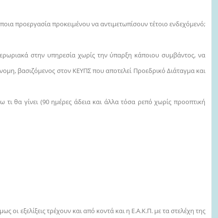
άποια προεργασία προκειμένου να αντιμετωπίσουν τέτοιο ενδεχόμενό;
περωριακά στην υπηρεσία χωρίς την ύπαρξη κάποιου συμβάντος, να
άνομη, βασιζόμενος στον ΚΕΥΠΣ που αποτελεί Προεδρικό Διάταγμα και
ω τι θα γίνει (90 ημέρες άδεια και άλλα τόσα ρεπό χωρίς προοπτική
 οι εξελίξεις τρέχουν και από κοντά και η Ε.Α.Κ.Π. με τα στελέχη της