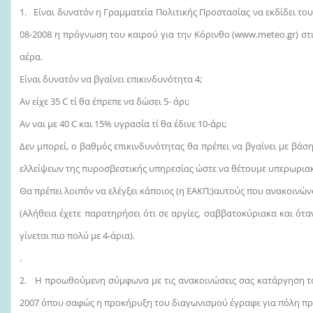
1. Είναι δυνατόν η Γραμματεία Πολιτικής Προστασίας να εκδίδει του
08-2008 η πρόγνωση του καιρού για την Κόρινθο (www.meteo.gr) στι
αέρα.
Είναι δυνατόν να βγαίνει επικινδυνότητα 4;
Αν είχε 35 C τί θα έπρεπε να δώσει 5- άρι;
Αν ναι με 40 C και 15% υγρασία τί θα έδινε 10-άρι;
Δεν μπορεί, ο βαθμός επικινδυνότητας θα πρέπει να βγαίνει με βάσ
ελλείψεων της πυροσβεστικής υπηρεσίας ώστε να θέτουμε υπερωριακ
Θα πρέπει λοιπόν να ελέγξει κάποιος (η ΕΑΚΠ;)αυτούς που ανακοινών
(Αλήθεια έχετε παρατηρήσει ότι σε αργίες, σαββατοκύριακα και ότα
γίνεται πιο πολύ με 4-άρια).
.
2. Η προωθούμενη σύμφωνα με τις ανακοινώσεις σας κατάργηση του 
2007 όπου σαφώς η προκήρυξη του διαγωνισμού έγραφε για πόλη πρ