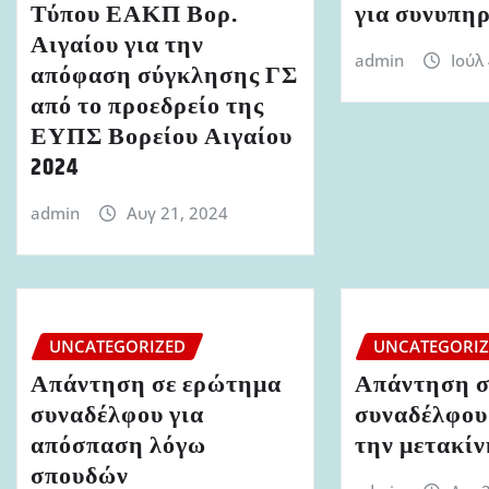
Τύπου ΕΑΚΠ Βορ.
για συνυπη
Αιγαίου για την
admin
Ιούλ
απόφαση σύγκλησης ΓΣ
από το προεδρείο της
ΕΥΠΣ Βορείου Αιγαίου
2024
admin
Αυγ 21, 2024
UNCATEGORIZED
UNCATEGORI
Απάντηση σε ερώτημα
Απάντηση σ
συναδέλφου για
συναδέλφου 
απόσπαση λόγω
την μετακί
σπουδών