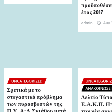
προϋποθέσει
έτος 2017
admin
Αυγ 
UNCATEGORIZED
UNCATEGORI
ΑΝΑΚΟΙΝΏΣΕΙ
Σχετικά με το
στεγαστικό πρόβλημα
Δελτίο Τύπο
των πυροσβεστών της
Ε.Α.Κ.Π. Ηπ
Π.Υ. Α-Λ Σκιάθου μετά
την νέα συ