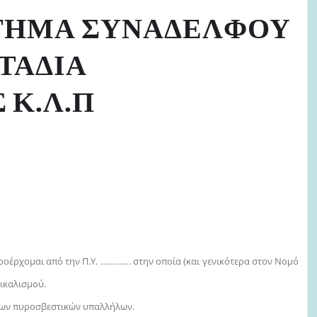
ΤΗΜΑ ΣΥΝΑΔΕΛΦΟΥ
ΤΑΔΙΑ
 Κ.Λ.Π
 προέρχομαι από την Π.Υ. …………. στην οποία (και γενικότερα στον Νομό
ικαλισμού.
 των πυροσβεστικών υπαλλήλων.