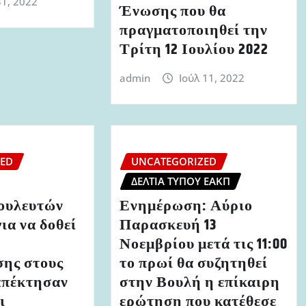
31, 2022
Ένωσης που θα
πραγματοποιηθεί την
Τρίτη 12 Ιουλίου 2022
admin
Ιούλ 11, 2022
ZED
UNCATEGORIZED
ΔΕΛΤΊΑ ΤΎΠΟΥ ΕΑΚΠ
ουλευτών
Ενημέρωση: Αύριο
ια να δοθεί
Παρασκευή 13
α
Νοεμβρίου μετά τις 11:00
σης στους
το πρωί θα συζητηθεί
απέκτησαν
στην Βουλή η επίκαιρη
ι
ερώτηση που κατέθεσε