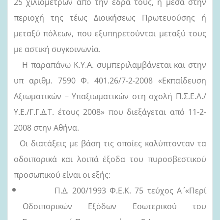
25 χιλιομέτρων από την έδρα τους, ή μέσα στην
περιοχή της τέως Διοικήσεως Πρωτευούσης ή
μεταξύ πόλεων, που εξυπηρετούνται μεταξύ τους
με αστική συγκοινωνία.
Η παραπάνω Κ.Υ.Α. συμπεριλαμβάνεται και στην
υπ αριθμ. 7590 Φ. 401.26/7-2-2008 «Εκπαίδευση
Αξιωματικών – Υπαξιωματικών στη σχολή Π.Σ.Ε.Α./
Υ.Ε./Γ.Γ.Δ.Τ. έτους 2008» που διεξάγεται από 11-2-
2008 στην Αθήνα.
Οι διατάξεις με βάση τις οποίες καλύπτονταν τα
οδοιπορικά και λοιπά έξοδα του πυροσβεστικού
προσωπικού είναι οι εξής:
Π.Δ. 200/1993 Φ.Ε.Κ. 75 τεύχος Α΄ «Περί
Οδοιπορικών Εξόδων Εσωτερικού του