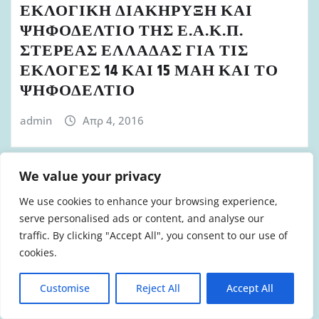
ΕΚΛΟΓΙΚΗ ΔΙΑΚΗΡΥΞΗ ΚΑΙ
ΨΗΦΟΔΕΛΤΙΟ ΤΗΣ Ε.Α.Κ.Π.
ΣΤΕΡΕΑΣ ΕΛΛΑΔΑΣ ΓΙΑ ΤΙΣ
ΕΚΛΟΓΕΣ 14 ΚΑΙ 15 ΜΑΗ ΚΑΙ ΤΟ
ΨΗΦΟΔΕΛΤΙΟ
admin
Απρ 4, 2016
We value your privacy
We use cookies to enhance your browsing experience,
UNCATEGORIZED
serve personalised ads or content, and analyse our
ΠΡΟΤΑΣΗ ΤΗΣ Ε.Α.Κ.Π. ΒΟΡΕΙΟΥ
traffic. By clicking "Accept All", you consent to our use of
ΑΙΓΑΙΟΥ ΣΤΟ ΠΡΟΕΔΡΕΙΟ ΤΟΥ
cookies.
Δ.Σ. ΤΗΣ ΕΝΩΣΗΣ ΓΙΑ ΤΗΝ
ΑΣΦΑΛΕΙΑ ΣΤΗΝ ΕΡΓΑΣΙΑ ΚΑΙ
Customise
Reject All
Accept All
ΤΗΝ ΑΠΟΚΑΤΑΣΤΑΣΗ